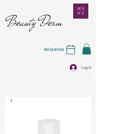
ME
NU
B
auty D
rm
e
e
Réserver
Log In