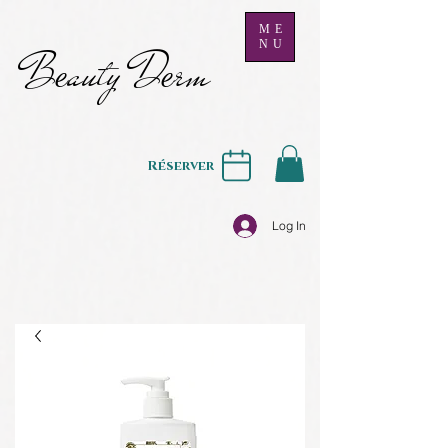
ME
NU
B
auty D
rm
e
e
Réserver
Log In