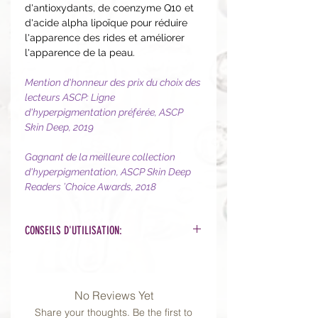
d'antioxydants, de coenzyme Q10 et
d'acide alpha lipoïque pour réduire
l'apparence des rides et améliorer
l'apparence de la peau.
Mention d'honneur des prix du choix des
lecteurs ASCP: Ligne
d'hyperpigmentation préférée, ASCP
Skin Deep, 2019
Gagnant de la meilleure collection
d'hyperpigmentation, ASCP Skin Deep
Readers ’Choice Awards, 2018
CONSEILS D'UTILISATION:
Mélangez une petite quantité de
produit (1 noisette, soit l'équivalent
d'une pompe à peine) avec de l'eau
No Reviews Yet
dans les mains. Appliquez et
Share your thoughts. Be the first to