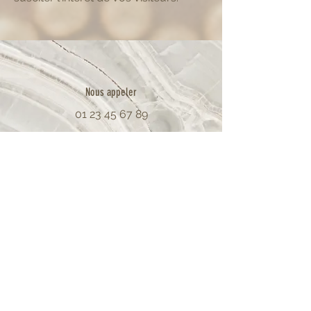
Nous appeler
01 23 45 67 89
E-mail
info@monsite.fr
S'abonner
CONTACT