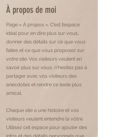
À propos de moi
Page « À propos ». C’est l’espace
idéal pour en dire plus sur vous,
donner des détails sur ce que vous
faites et ce que vous proposez sur
votre site. Vos visiteurs veulent en
savoir plus sur vous, n'hésitez pas à
partager avec vos visiteurs des
anecdotes et rendre ce texte plus
amical.
Chaque site a une histoire et vos
visiteurs veulent entendre la vôtre.
Utilisez cet espace pour ajouter des
infos et des détails personnels que