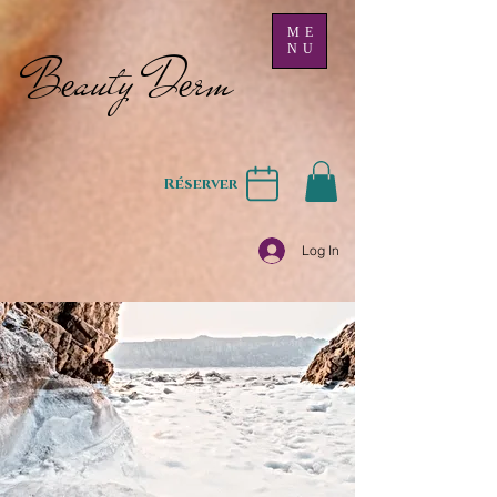
ME
NU
B
auty D
rm
e
e
Réserver
Log In