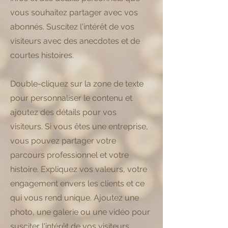
vous souhaitez partager avec vos
abonnés. Suscitez l'intérêt de vos
visiteurs avec des anecdotes et de
courtes histoires. ​
Double-cliquez sur la zone de texte
pour personnaliser le contenu et
ajoutez des détails pour vos
visiteurs. Si vous êtes une entreprise,
vous pouvez partager votre
parcours professionnel et votre
histoire. Expliquez vos valeurs, votre
engagement envers les clients et ce
qui vous rend unique. Ajoutez une
photo, une galerie ou une vidéo pour
susciter l'intérêt de vos visiteurs.