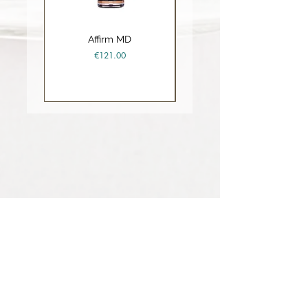
Affirm MD
Ceramide Repair Balm
Price
€121.00