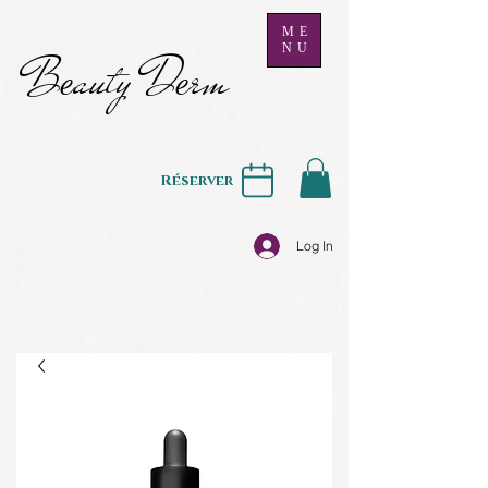
ME
NU
B
auty D
rm
e
e
Réserver
Log In