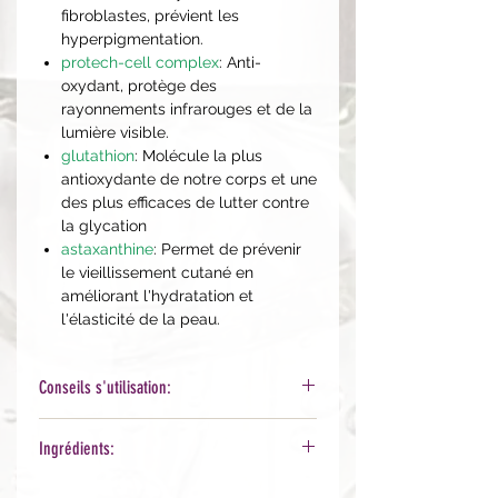
fibroblastes, prévient les
hyperpigmentation.
protech-cell complex
: Anti-
oxydant, protège des
rayonnements infrarouges et de la
lumière visible.
glutathion
: Molécule la plus
antioxydante de notre corps et une
des plus efficaces de lutter contre
la glycation
astaxanthine
: Permet de prévenir
le vieillissement cutané en
améliorant l'hydratation et
l'élasticité de la peau.
Conseils s'utilisation:
La matin, sur peau nettoyée,
Ingrédients:
appliquer 4 à 6 gouttes de sérum sur
le visage et cou (+ 2-3 gouttes pour
Aqua, Ascorbic acid, PEG-7 Glyceryl