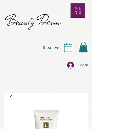
ME
NU
B
auty D
rm
e
e
Réserver
Log In