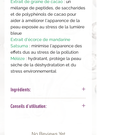
Extrait de graine de cacao
: un
mélange de peptides, de saccharides
et de polyphénols de cacao pour
aider à améliorer l'apparence de la
peau exposée au stress de la lumière
bleue
Extrait d'écorce de mandarine
Satsuma
: minimise l'apparence des
effets dus au stress de la pollution
Mélèze
: hydratant, protège la peau
sèche de la déshydratation et du
stress environnemental
Ingrédients:
Zinc Oxide 20%
Conseils d'utilisation:
Organic Phytonutrient Blend™ [Tilia
Cordata (Linden) Flower Tea*, Aloe
Sur peau nettoyée, après vos sérums
Barbadensis (Aloe) Juice*, Camellia
et crèmes, aplliquer l'équivalent d'un
Sinensis (Green Tea) Leaf Extract*,
noisette tous les jours le matin, et de
No Reviews Yet
Vanilla Planifolia (Vanilla) Seed