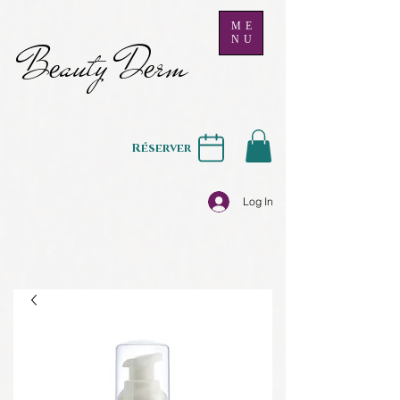
ME
NU
B
auty D
rm
e
e
Réserver
Log In