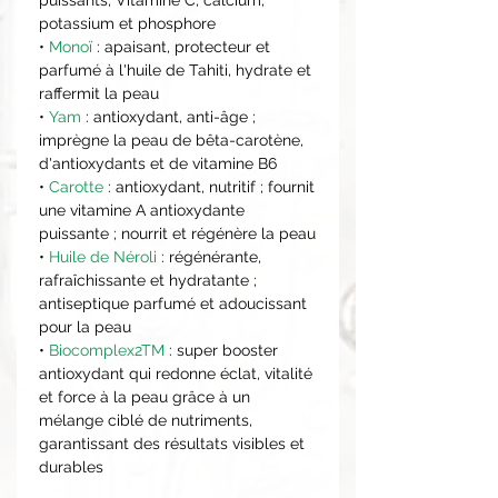
potassium et phosphore
•
Monoï
: apaisant, protecteur et
parfumé à l'huile de Tahiti, hydrate et
raffermit la peau
•
Yam
: antioxydant, anti-âge ;
imprègne la peau de bêta-carotène,
d'antioxydants et de vitamine B6
•
Carotte
: antioxydant, nutritif ; fournit
une vitamine A antioxydante
puissante ; nourrit et régénère la peau
•
Huile de Néroli
: régénérante,
rafraîchissante et hydratante ;
antiseptique parfumé et adoucissant
pour la peau
•
Biocomplex2TM
: super booster
antioxydant qui redonne éclat, vitalité
et force à la peau grâce à un
mélange ciblé de nutriments,
garantissant des résultats visibles et
durables