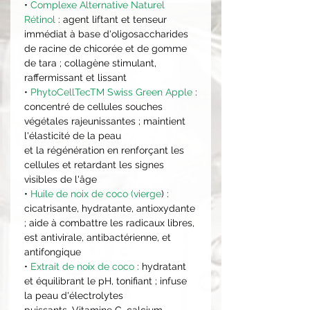
•
Complexe Alternative Naturel
Rétinol
: agent liftant et tenseur
immédiat à base d'oligosaccharides
de racine de chicorée et de gomme
de tara ; collagène stimulant,
raffermissant et lissant
•
PhytoCellTecTM Swiss Green Apple
:
concentré de cellules souches
végétales rajeunissantes ; maintient
l'élasticité de la peau
et la régénération en renforçant les
cellules et retardant les signes
visibles de l'âge
•
Huile de noix de coco (vierge
) :
cicatrisante, hydratante, antioxydante
; aide à combattre les radicaux libres,
est antivirale, antibactérienne, et
antifongique
•
Extrait de noix de coco
: hydratant
et équilibrant le pH, tonifiant ; infuse
la peau d'électrolytes
puissants, Vitamine C, calcium,