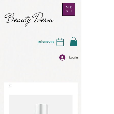
ME
NU
B
auty D
rm
e
e
Réserver
Log In