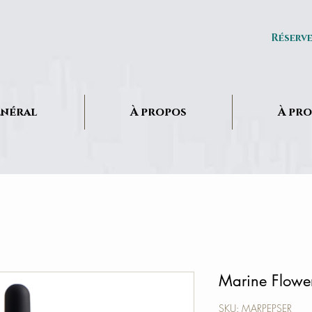
Réserv
néral
À propos
À pr
Marine Flowe
SKU: MARPEPSER