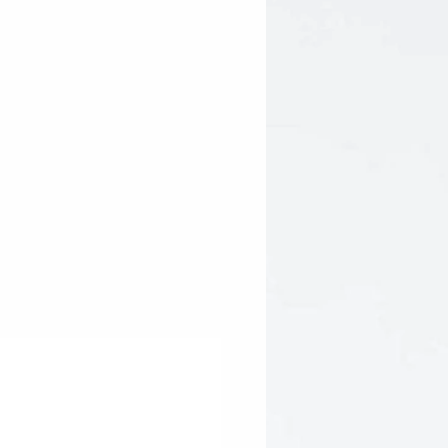
ct*, Citrus Aurantium Dulcis
 Chlorella Vulgaris (Green Algae)
rifolia (Noni) Fruit Extract*,
ilicum (Basil) Oil*,
 pe Oleracea (Acai)*, Citrus
lpighia Glabra (Barbados
ficinalis (Indian Gooseberry)*,
(Baobab)*, Myrciaria Dubia (Camu
ta Sativa (Carrot)*, Cocos
Water*, Lycium Barbarum (Goji)
rch (from Cassava Root)*,
a Lipoic Acid) and Ubiquinone
ngredient