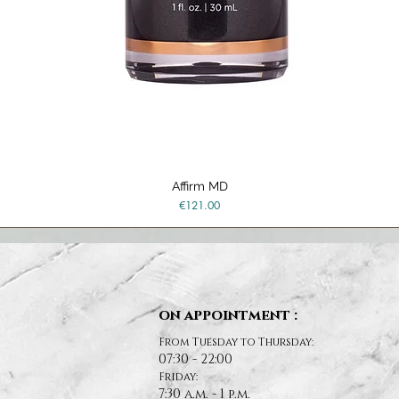
Affirm MD
Quick View
Price
€121.00
on appointment :
From Tuesday to Thursday:
07:30 - 22:00
Friday:
7:30 a.m. - 1 p.m.