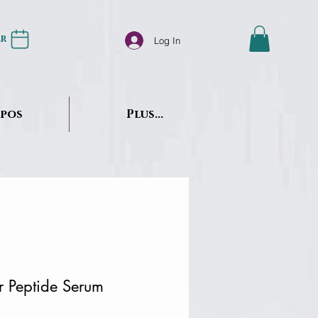
er
Log In
opos
Plus...
r Peptide Serum