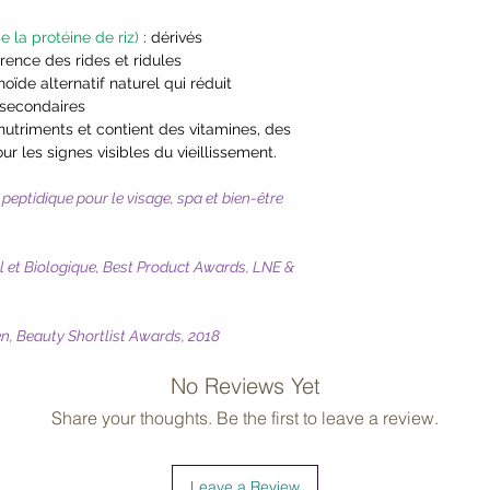
(Brown Algae) Extra
 la protéine de riz)
: dérivés
(Sweet Orange) Oil*,
rence des rides et ridules
Extract*, Morinda Cit
inoïde alternatif naturel qui réduit
Arginine, Ocimum Bas
 secondaires
Biocomplex2™ [Euter
 nutriments et contient des vitamines, des
Limon (Lemon)*, Ma
 les signes visibles du vieillissement.
Cherry)*, Emblica Of
Adansonia Digitata 
peptidique pour le visage, spa et bien-être
Camu)*, Daucus Caro
Nucifera (Coconut) 
Berry*, Tapioca Sta
l et Biologique, Best Product Awards, LNE &
Thioctic Acid (Alph
(Coenzyme Q10)].
*Certified organic i
n, Beauty Shortlist Awards, 2018
No Reviews Yet
Share your thoughts. Be the first to leave a review.
Leave a Review