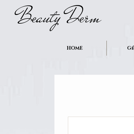
B
auty D
rm
e
e
HOME
Gé