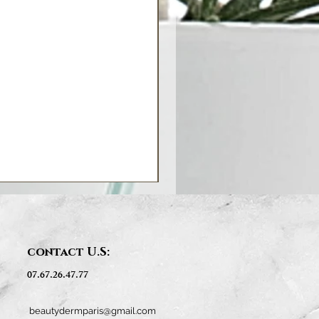
contact U.S:
07.67.26.47.77
beautydermparis@gmail.com