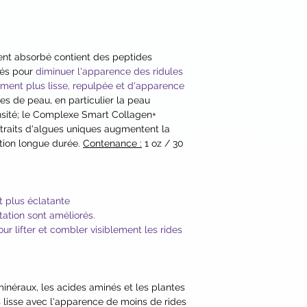
Prunus Armeniaca (
Officinale (Jasmine
va (Guava) Pulp*, Ho
Vegetable Glycerin*,
ent absorbé contient des peptides
Tocopherol (Vitamin
rés pour
diminuer l'apparence des ridules
Glucoside], Vegetab
ement plus lisse, repulpée et d'apparence
Virginiana (Witch H
pes de peau, en particulier la peau
Hyaluronate (Botanic
nsité; le Complexe Smart Collagen+
Hexanediol, Capryly
xtraits d'algues uniques augmentent la
Yeast Extract (Phyt
tion longue durée.
Contenance :
1 oz / 30
(Micro Algae) Extrac
(Botanical Peptides)
Leaf Juice, Sodium
Citric Acid, Chondru
t plus éclatante
Hydrogenated Star
tation sont améliorés.
Flos-aquae (Blue-Gr
r lifter et combler visiblement les rides
Meristotheca Dakaren
Rubens (Coralline Al
Fucus Vesiculosus (
 minéraux, les acides aminés et les plantes
Umbilicalis (Red Al
 lisse avec l'apparence de moins de rides
Nodosum (Brown Alga