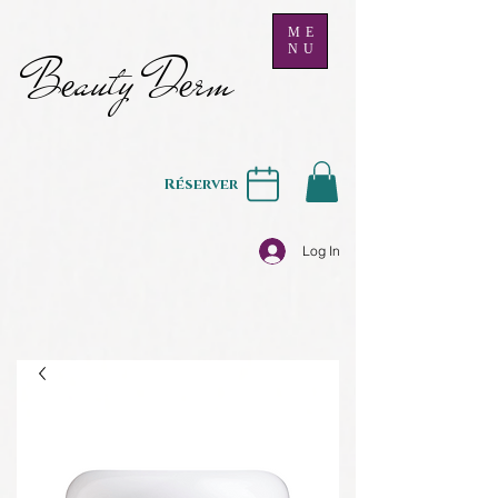
ME
NU
B
auty D
rm
e
e
Réserver
Log In