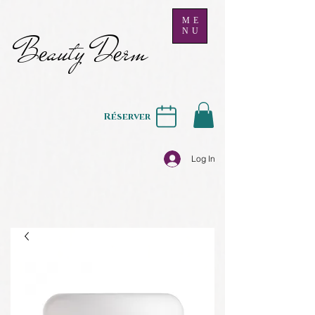
ME
NU
B
auty D
rm
e
e
Réserver
Log In