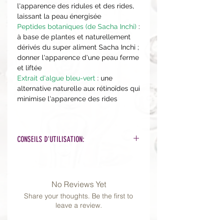
l'apparence des ridules et des rides,
laissant la peau énergisée
Peptides botaniques (de Sacha Inchi)
:
à base de plantes et naturellement
dérivés du super aliment Sacha Inchi ;
donner l'apparence d'une peau ferme
et liftée
Extrait d'algue bleu-vert
: une
alternative naturelle aux rétinoïdes qui
minimise l'apparence des rides
CONSEILS D'UTILISATION:
Le soir, après vos sérums,
appliquez une couche sur
l'ensemble du visage, du cou et du
No Reviews Yet
décolleté et laissez agir.
Share your thoughts. Be the first to
Pour une application plus légère,
leave a review.
mélangez une petite quantité de