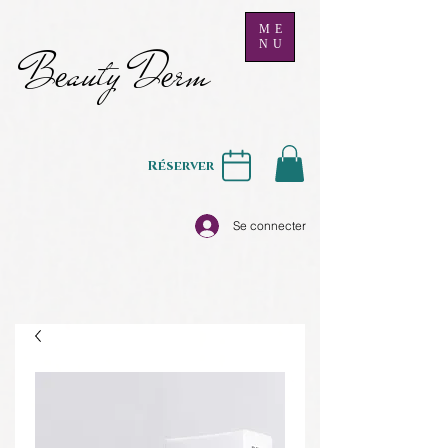
ME
NU
B
auty D
rm
e
e
Réserver
Se connecter