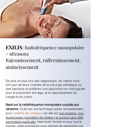
EXILIS
:
Radiofréquence monopolaire
+ ultrasons
Rajeunissement, raffermissement,
amincissement
De plus en plus lors des diagnostics, les clients nous
font part de leurs craintes de la chirurgie esthétique ou
des injections et préfèrent une approche non chirurgicale
pour la prévention anti-âge, et le rajeunissement du
visage et du corps.
Basé sur la radiofréquence monopolaire couplée aux
ultrasons
, Exilis est une technique assez révolutionnaire
pour
redéfinir les contours
car elle est
non invasive, non-
douloureuse (sensation de chaleur) et surtout sans effet
secondaire particulier.
Idéal toute l’année et pour tout le
monde, cette procédure vous permet de reprendre vos