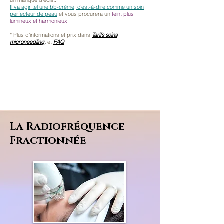
un manque d'éclat.
Il va agir tel une bb-crème, c'est-à-dire comme un soin
perfecteur de peau
et vous procurera un
teint plus
lumineux et harmonieux.
* Plus d'informations et prix dans
Tarifs soins
microneedling
,
et
FAQ
.
La Radiofréquence
Fractionnée