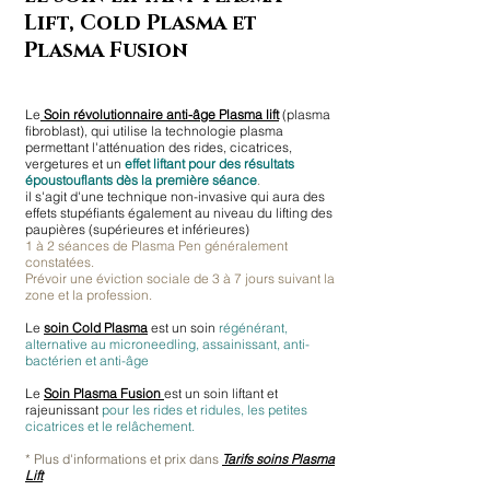
Lift, Cold Plasma et
Plasma Fusion
Le
Soin révolutionnaire anti-âge Plasma lift
(plasma
fibroblast), qui utilise la technologie plasma
permettant l'atténuation des rides, cicatrices,
vergetures et un
effet liftant pour des résultats
époustouflants dès la première séance
.
il s'agit d'une technique non-invasive qui aura des
effets stupéfiants également au niveau du lifting des
paupières (supérieures et inférieures)
1 à 2 séances de Plasma Pen généralement
constatées.
Prévoir une éviction sociale de 3 à 7 jours suivant la
zone et la profession.
Le
soin Cold Plasma
est un soin
régénérant,
alternative au microneedling, assainissant, anti-
bactérien et anti-âge
Le
Soin Plasma Fusion
est un soin liftant et
rajeunissant
p
our les rides et ridules, les petites
cicatrices et le relâchement.
* Plus d'informations et prix dans
Tarifs soins Plasma
Lift