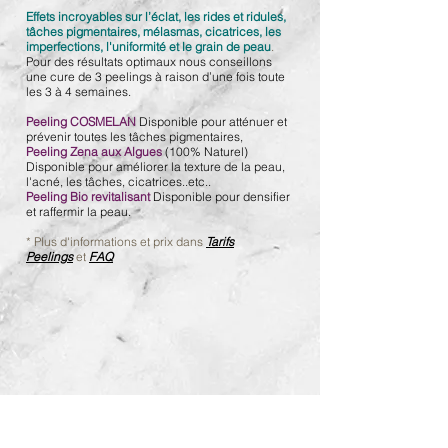
Effets incroyables sur l’éclat, les rides et ridules,
tâches pigmentaires, mélasmas, cicatrices, les
imperfections, l'uniformité et le grain de peau
.
Pour des résultats optimaux nous conseillons
une cure de 3 peelings à raison d’une fois toute
les 3 à 4 semaines.
Peeling COSMELAN
Disponible pour atténuer et
prévenir toutes les tâches pigmentaires,
Peeling Zena aux Algues
(100% Naturel)
Disponible pour améliorer la texture de la peau,
l'acné, les tâches, cicatrices..etc..
Peeling Bio revitalisant
Disponible pour densifier
et raffermir la peau.
*
Plus d'informations et prix dans
Tarifs
Peelings
et
FAQ