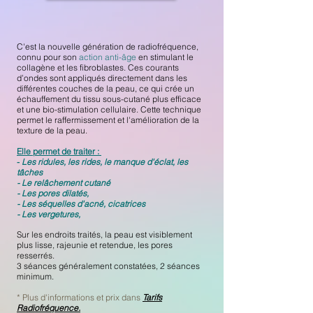
C'est la nouvelle génération de radiofréquence,
connu pour son
action anti-âge
en stimulant le
collagène et les fibroblastes. C
es courants
d’ondes sont appliqués directement dans les
différentes couches de la peau,
ce qui crée un
échauffement du tissu sous-cutané plus efficace
et une bio-stimulation cellulaire. Cette technique
permet le raffermissement et l'amélioration de la
texture de la peau.
Elle permet de traiter :
-
Les ridules, les rides, le manque d'éclat, les
tâches
- Le relâchement cutané
- Les pores dilatés,
- Les séquelles d'acné, cicatrices
- Les vergetures,
Sur les endroits traités, la peau est visiblement
plus lisse, rajeunie et retendue, les pores
resserrés.
3 séances généralement constatées, 2 séances
minimum.
* Plus d'informations et prix dans
Tarifs
Radiofréquence.