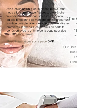
Aves les soins DMK enfin disponibles à Paris,
nous allons "rééduquer" la peau, c'est-à-dire
"réviser tous ses mécanismes internes" afin
qu'elle fonctionne de manière optimale pour une
solution durable, avec des effets visibles dès les
premières séances. Des produits en parfaite
cohésion avec la chimie de la peau pour des
résultats long terme!
Plus d'informations sur la page
DMK