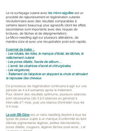
Le re-surfaçage cutané avec
les micro-aiguilles
est un
procédé de rajeunissement et régénération cutanés
révolutionnaire avec des résultats comparables à
certains lasers beaucoup plus agressifs (dont les effets
secondaires sont importants avec des risques de
brûlures, de tâches et de dépigmentation).
Le Micro-needling agit sur plusieurs altérations, de
manière sûre et avec une récupération post-soin rapide.
Il permet de traiter :
-
Les ridules, les rides, le manque d'éclat, les tâches, le
relâchement cutané
- Les pores dilatés, l’excès de sébum…
- L'acné, les cicatrices d'acné et chirurgicales,
- Les vergetures,
- Traitement de l'alopécie en stoppant la chute et stimulant
la repousse des cheveux
.
Ce processus de régénération continuera à agir sur une
période de 4 à 6 semaines après le traitement.
Pour obtenir des résultats optimums, plusieurs séances
sont nécessaires (de 3 à 5 séances en général) à
intervalle d’1 mois, puis une séance d’entretien tous les
3-4 mois.
Le soin BB-Glow
est un nano needling destiné à tous les
types de peaux sujets à un manque d'uniformité du teint
(tâches pigmentaires légères, petites décolorations,
pores dilatés, rougeurs, légères tâches post-acné...) et