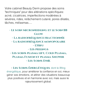
Votre cabinet Beauty Derm propose des soins
"techniques" pour des altérations spécifiques:
acné, cicatrices, imperfections modérées à
sévères, rides, relâchement cutané, pores dilatés,
tâches, mélasmas.....
- Le soin Microneedling et le Soin BB
Glow
- La radiofréquence fractionnée
- La radiofréquence monopolaire
- L'Hifu
- Les peelings
- Les soins plasma lift, Cold Plasma,
Plasma Fusion et plasma Shower
- Les Soins DMK
-
Les Soins Énergétiques
dont le lifting
énergétique
, pour améliorer la confiance en soi, mieux
gérer ses émotions, et attirer des situations beaucoup
plus positives et en harmonie avec soi, mais aussi le
rajeunissement global.