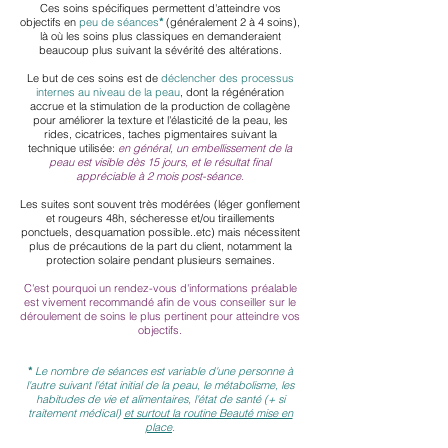
Ces soins spécifiques permettent d'atteindre vos
objectifs en
peu de séances
*
(généralement 2 à 4 soins),
là où les soins plus classiques en demanderaient
beaucoup plus suivant la sévé
rité des altérations.
Le but de ces soins est de
déclencher des processus
internes au niveau de la peau
, dont la régénération
accrue
et la stimulation de la production de collagène
pour améliorer la texture et l'élasticité de la peau, les
rides, cicatrices, taches pigmentaires suivant la
technique utilisée:
en général, un embellissement de la
peau est visible dès 15 jours, et le résultat final
appréciable à 2 mois post-séance.
Les suites sont souvent très modérées (léger gonflement
et rougeurs 48h, sécheresse et/ou tiraillements
ponctuels, desquamation possible..etc) mais nécessitent
plus de précautions de la part du client, notamment la
protection solaire pendant plusieurs semaines.
C'est pourquoi un rendez-vous d'informations préalable
est vivement recommandé afin de vous conseiller sur le
déroulement de s
oins le plus pertinent pour atteindre vos
objectifs.
*
L
e nombre de séance
s
est variable d'une personne à
l'autre suivant l'état initial de la peau,
le métabolisme, les
habitudes de vie et alimentaires, l'état de santé (
+ si
traitement médical)
et surtout la routine Be
auté mise en
place
.