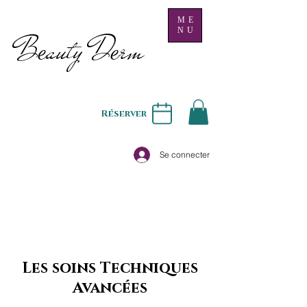
ME
NU
B
auty D
rm
e
e
Réserver
Se connecter
Les soins Techniques
Avancées