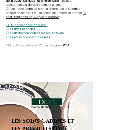
de la peau (les rides) et le relâchement
(ptose),
conséquences du vieillissement cutané.
Grâce à des embouts allant à différentes profondeurs,
ce soin nécessite 1 à 2 séances en général et permet
un
effet lifting sans équivoque et durable
!
L'Hifu permet donc de traiter:
- Les rides et ridules
- Le relâchement cutané moyen à sévère
- Les amas graisseux localisés
*
Plus d'informations et Prix sur la page
HIFU
Les Soins Cabines et
les produits DMK