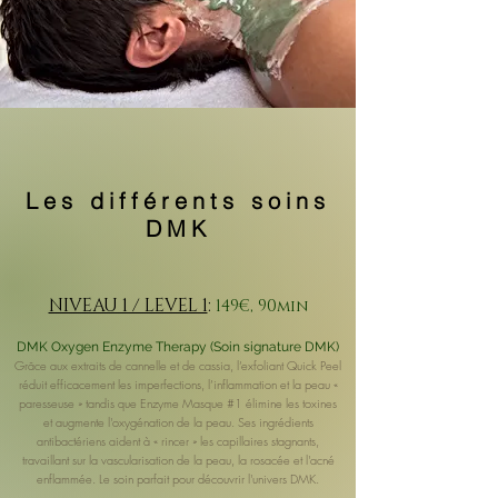
Les différents soins
DMK
NIVEAU 1 / LEVEL 1
:
149€, 90min
DMK Oxygen Enzyme Therapy (Soin signature DMK)
Grâce aux extraits de cannelle et de cassia, l’exfoliant Quick Peel
réduit efficacement les imperfections, l’inflammation et la peau «
paresseuse » tandis que Enzyme Masque #1 élimine les toxines
et augmente l'oxygénation de la peau. Ses ingrédients
antibactériens aident à « rincer » les capillaires stagnants,
travaillant sur la vascularisation de la peau, la rosacée et l'acné
enflammée. Le soin parfait pour découvrir l'univers DMK.