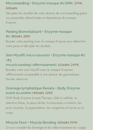
Microneedling + Enzyme masque #1 DMK:
259€,
140min
Décuplez les résultats de votre séance de microneedling grâce
aux propriétés détoxifiantes et réparatrices du masque
Enzyme.
Peeling Biorevitalisant + Enzyme masque
#1::
110min, 210€
Booster v
otre peeling avec le masque Enzyme pour détoxifier
votre peau et décupler les résultats.
Soin Myolift
+ Enzyme masque #2
(micro-courants)
+#3
:
120
min, 249€
(muscle banding/raffermissement)
Boostez votre soin Myolift avec le masque Enzymes
rafffermissant comparable à une séance de gymnastique
faciale intensive!
Drainage lymphatique Renata + Body Enzyme
avant ou arrière:
140min, 320€
DMK Body Enzyme (corps) Therapy cible la cellulite, la
rétention d'eau, la peau sèche, la mauvaise circulation, les
poils incarnés, la pigmentation, les vergetures et l'acné sur le
corps.
:
Miracle Face + Muscle Banding
120min, 199€
Un soin complet de drainage et de raffermissement du visage