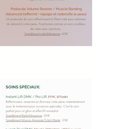
Protocole Volume Restore / Muscle Banding
Advanced (raffermit + repulpe et redensifie la peau)
Un protocole de soin raffermissant et liftant créé pour redonner
du rebond à votre peau. Fonctionne comme un soin combleur
de rides sans injections.
Supplément radiofréquence
: 45€
SOINS SPÉCIAUX:
Instant Lift DMK / Pro Lift:
199€, 105min
Raffermissez, resserrez et illuminez votre peau instantanément
avec le traitement pour occasions spéciales. C'est le soin
parfait pour un glow et effet lift immédiat
Supplément Radiofréquence
: 45€
Supplément Infusion Ampoule Éclat Liftante
: 35€