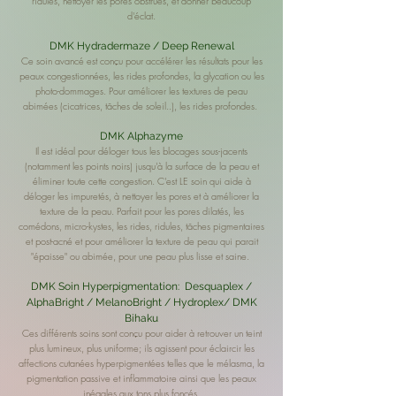
ridules,
nettoyer les pores obstrués, et donner beaucoup
d'éclat.
DMK Hydradermaze / Deep Renewal
Ce soin avancé est conçu pour accélérer les résultats pour les
peaux congestionnées, les rides profondes, la glycation ou les
photo-dommages. Pour améliorer les textures de peau
abimées (cicatrices, tâches de soleil..), les rides profondes.
DMK Alphazyme
Il est idéal pour déloger tous les blocages sous-jacents
(notamment les points noirs) jusqu'à la surface de la peau et
éliminer toute cette congestion. C'est LE soin qui aide à
déloger les impuretés, à nettoyer les pores et à améliorer la
texture de la peau. Parfait pour les pores dilatés, les
comédons, micro-kystes, les rides, ridules, tâches pigmentaires
et post-acné et pour
améliorer la texture de peau qui parait
"épaisse" ou abimée,
pour une peau plus lisse et saine.
DMK Soin Hyperpigmentation: Desquaplex /
AlphaBright / MelanoBright / Hydroplex/ DMK
Bihaku
Ces différents soins sont conçu pour aider à retrouver un teint
plus lumineux, plus uniforme; ils
agissent pour éclaircir les
affections cutanées hyperpigmentées telles que le mélasma, la
pigmentation passive et inflammatoire ainsi que les peaux
inégales aux tons plus foncés.