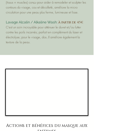
(tissus + muscles) conçu pour aider à remodeler et sculpter les
contours du visage, cou et décolleté, améliore la micro
circulation pour une peau plus ferme, lumineuse et lisse.
Lavage Alcalin / Alkaline Wash:
À partir de 45€
C'est un soin incroyable pour atténuer le duvet et/ou lutter
contre les poils incarnés; parfait en complément du laser et
électrolyse; pour le visage, dos..Il améliore également la
texture de la peau.
Actions et bénéfices du masque aux