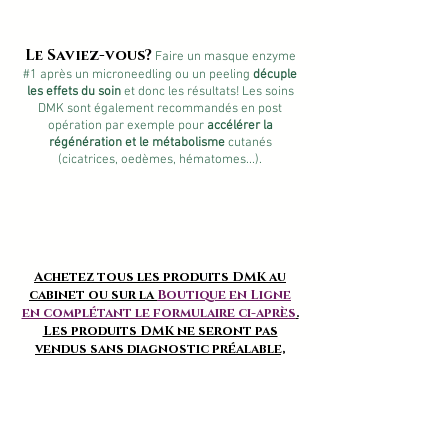
Le Saviez-vous?
Faire un masque enzyme
#1 après un microneedling ou un peeling
décuple
les effets du soin
et donc les résultats! Les soins
DMK sont également recommandés en post
opération par exemple pour
accélérer la
régénération et le métabolisme
cutanés
(cicatrices, oedèmes, hématomes...).
Achetez tous les produits DMK au
cabinet ou sur la
Boutique en Ligne
en complétant le formulaire ci-après
.
Les produits DMK ne seront pas
vendus sans diagnostic préalable,
sauf utilisateur régulier de la
marque.