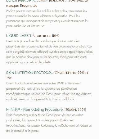
Lunch Peel DMK:
50min, 105euros / 180€
avec le
masque Enzyme #1
Parfait pour minimiser les ridules et les rides, minimiser les
pores et rendre la peau vibrante et hydratée. Pour les
personnes qui manquent de temps et qui veulent toujours la
peau radieuse et lumineuse.
LIQUID LASER:
à partir de 110€
C'est une procédure de resurfaçage douce avec des
propriétés de reconstruction et de renforcement avancées. Ce
soin est généralement effectué sur des zones spécifiques telles
que le contour des yeux ou la bouche, mais peut être aussi
appliqué sur cou et du décolleté.
:
35min, entre 55€ et
SKIN NUTRITION PROTOCOL
75€
Une introduction relaxante aux soins DMK entièrement
personnalisée, qui utilise le système de pénétration
transépidermique unique de DMK pour infuser les ingrédients
actifs et créer un changement au niveau cellulaire.
:
MINI RP - Remodeling Procedure
130min, 205€
Soin Enzymatique réputé de DMK pour réviser les rides
profondes, la pigmentation, les pores dilatés, les
imperfections, les peaux texturées, le relâchement et redonner
de la densité à la peau.