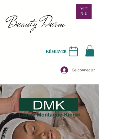
ME
NU
B
auty D
rm
e
e
Réserver
Se connecter