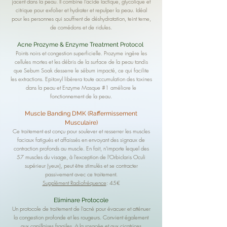
jacent dans la peau. Il combine l'acide lactique, glycolique et
citrique pour exfolier et hydrater et repulper la peau. Idéal
pour les personnes qui souffrent de déshydratation, teint terne,
de comédons et de ridules.
Acne Prozyme & Enzyme Treatment Protocol
Points noirs et congestion superficielle. Prozyme ingère les
cellules mortes et les débris de la surface de la peau tandis
que Sebum Soak desserre le sébum impacté, ce qui facilite
les extractions. Epitoxyl libèrera toute accumulation des toxines
dans la peau et Enzyme Masque #1 améliore le
fonctionnement de la peau.
Muscle Banding DMK (Raffermissement
Musculaire)
Ce traitement est conçu pour soulever et resserrer les muscles
faciaux fatigués et affaissés en envoyant des signaux de
contraction profonds au muscle. En fait, n'importe lequel des
57 muscles du visage, à l'exception de l'Orbiclaris Oculi
supérieur (yeux), peut être stimulés
et se contracter
passivement avec ce traitement.
Supplément Radiofréquence
: 45€
Eliminare Protocole
Un protocole de traitement de l'acné pour évacuer et atténuer
la congestion profonde et les rougeurs. Convient également
aux capillaires fragiles, à la rosacée et aux cicatrices