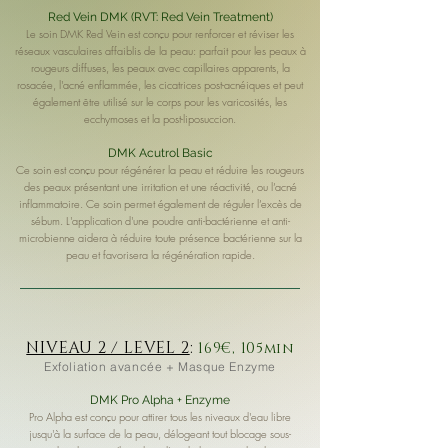
Red Vein DMK (RVT: Red Vein Treatment)
Le soin DMK Red Vein est conçu pour renforcer et réviser les
réseaux vasculaires affaiblis de la peau: parfait pour les peaux à
rougeurs diffuses, les peaux avec capillaires apparents, la
rosacée, l'acné enflammée, les cicatrices post-acnéiques et peut
également être utilisé sur le corps pour les varicosités, les
ecchymoses et la post-liposuccion.
DMK Acutrol Basic
Ce soin est conçu pour régénérer la peau et réduire les rougeurs
des peaux présentant une irritation et une réactivité, ou l’acné
inflammatoire. Ce soin permet également de réguler l’excès de
sébum. L'application d'une poudre anti-bactérienne et anti-
microbienne aidera à réduire toute présence bactérienne sur la
peau et favorisera la régénération rapide.
NIVEAU 2 / LEVEL 2
:
169€, 105min
Exfoliation avancée + Masque Enzyme
DMK Pro Alpha + Enzyme
Pro Alpha est conçu pour attirer tous les niveaux d'eau libre
jusqu'à la surface de la peau, délogeant tout blocage sous-