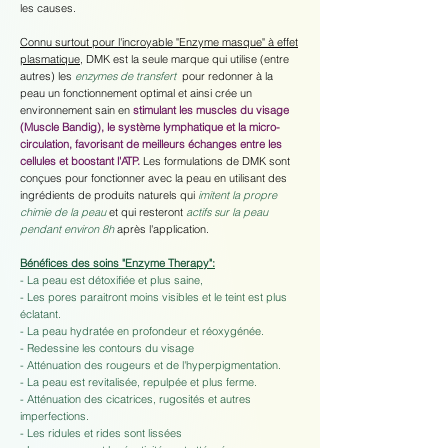
les causes.
Connu surtout pour l'incroyable "Enzyme masque" à effet
plasmatique
, DMK est la seule marque qui utilise (entre
autres) les
enzymes de transfert
pour redonner à la
peau un fonctionnement optimal et ainsi crée un
environnement sain en
stimulant
les muscles du visage
(Muscle Bandig), le système lymphatique et la micro-
circulation, favorisant de meilleurs échanges entre les
cellules et boostant l'ATP.
Les formulations de DMK sont
conçues pour fonctionner avec la peau en utilisant des
ingrédients de produits naturels qui
imitent la propre
chimie de la peau
et qui resteront
actifs sur la peau
pendant environ 8h
après l'application.
Bénéfices des soins "Enzyme Therapy":
- La peau est détoxifiée et plus saine,
- Les pores paraitront moins visibles et le teint est plus
éclatant.
- La peau hydratée en profondeur et réoxygénée.
- Redessine les contours du visage
- Atténuation des rougeurs et de l'hyperpigmentation.
- La peau est revitalisée, repulpée et plus ferme.
- Atténuation des cicatrices, rugosités et autres
imperfections.
- Les ridules et rides sont lissées