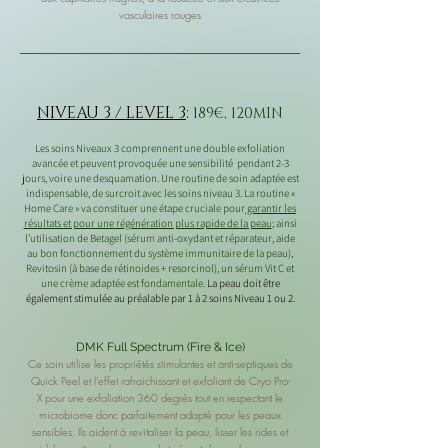
vasculaires rouges
NIVEAU 3 / LEVEL 3
:
189€, 120MIN
Les soins Niveaux 3 comprennent une double exfoliation
avancée et peuvent provoquée une sensibilité pendant 2-3
jours, voire une desquamation. Une routine de soin adaptée est
indispensable, de surcroit avec les soins niveau 3. La routine «
Home Care » va constituer une étape cruciale pour
garantir les
résultats et pour une régénération plus rapide de la peau
; ainsi
l’utilisation de Betagel (sérum anti-oxydant et réparateur, aide
au bon fonctionnement du système immunitaire de la peau),
Revitosin (à base de rétinoides + resorcinol), un sérum Vit C et
une crème adaptée est fondamentale.
La peau doit être
également stimulée au préalable par 1 à 2 soins Niveau 1 ou 2.
DMK Full Spectrum (Fire & Ice)
Ce soin utilise les propriétés stimulantes et anti-septiques de
Quick Peel et l'effet rafraichissant et exfoliant de Cryo Pro-
X
pour une exfoliation 360 degrès tout en respectant le
microbiome donc parfaitement adapté pour les peaux
sensibles
. Ils aident à revitaliser la peau, l
isser les rides et