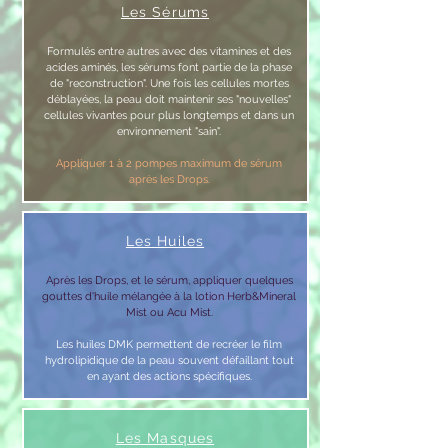
Les Sérums
Formulés entre autres avec des vitamines et des
acides aminés, les sérums font partie de la phase
de "reconstruction". Une fois les cellules mortes
déblayées, la peau doit maintenir ses "nouvelles"
cellules vivantes pour plus longtemps et dans un
environnement "sain".
Appliquer 1 à 2 pompes maximum de sérum
après les Drops.
Les Huiles
Après les Drops, et le sérum, appliquer quelques
gouttes d'huile mélangée à la lotion Herb&Mineral
Mist ou Acu Mist.
Les huiles DMK permettent de recréer le film
hydrolipidique de la peau souvent défaillant tout
en ayant des actions spécifiques.
Les Masques