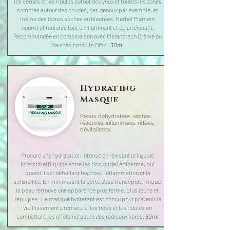
les cernes et les ridules autour des yeux et toutes les zones
sombres autour des coudes, des genoux par exemple, et
même des lèvres sèches ou bleutées. Herbal Pigment
nourrit et renforce tout en illuminant et éclaircissant.
Recommandée en combinaison avec Melanotech Crème ou
d'autres produits DMK.
30ml
Hydrating
Masque
Peaux déhydratées, sèches,
réactives, inflammées, ridées.,
dévitalisées.
Procure une hydratation intense en révisant le liquide
interstitiel (liquide entre les tissus) de l'épiderme, qui
quand il est défaillant favorise l’inflammation et la
sensibilité. En minimisant la perte d’eau transépidermique,
la peau retrouve une apparence plus ferme, plus jeune et
repulpée. Le masque hydratant est conçu pour prévenir le
vieillissement prématuré, les rides et les ridules en
combattant les effets néfastes des radicaux libres.
60ml