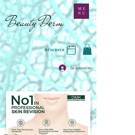
ME
NU
B
auty D
rm
e
e
Réserver
Se connecter