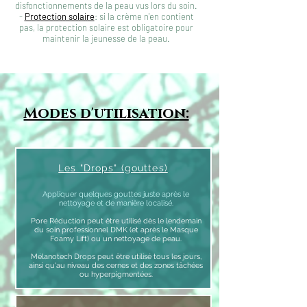
disfonctionnements de la peau vus lors du soin.
-
Protection solaire
: si la crème n'en contient
pas, la protection solaire est obligatoire pour
maintenir la jeunesse de la peau.
Modes d'utilisation:
Les "Drops" (gouttes)
Appliquer quelques gouttes juste après le
nettoyage et de manière localisé.
Pore Réduction peut être utilisé dès le lendemain
du soin professionnel DMK (et après le Masque
Foamy Lift) ou un nettoyage de peau.
Mélanotech Drops peut être utilisé tous les jours,
ainsi qu'au niveau des cernes et des zones tâchées
ou hyperpigmentées.