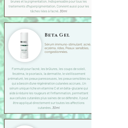
brunes et la pigmentation. Indispensable pour tous les
traitements d'hyperpigmentation. Convient aussi pour les
tâches liées à l'acné.
30ml
Beta Gel
Sérum immuno-stimulant: acné,
eczéma, rides, Peaux sensibles,
congestionnées.
Formulé pour l'acné, les brûlures, les coups de soleil,
l'eczéma, le psoriasis, la dermatite, le vieillissement
prématuré, les peaux paresseuses, les peaux sensibles ou
qui a besoin d'une régénération cutanées accrues. Un
sérum unique riche en vitamine C et en béta-glucane qui
aide à réduire les rougeurs et l'inflammation, permettant
aux cellules cutanées plus saines de se défendre. Il peut
être appliqué directement sur toutes les affections
cutanées.
30ml