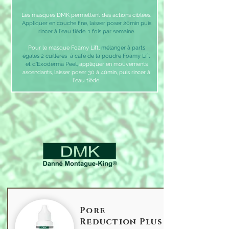
Les masques DMK permettent des actions ciblées.
Appliquer en couche fine, laisser poser 20min puis
rincer à l'eau tiède. 1 fois par semaine.
Pour le masque Foamy Lift,
mélanger à parts
égales 2 cuillères à café de la poudre Foamy Lift
et d'Exoderma Peel,
appliquer en mouvements
ascendants, laisser poser 30 à 40min, puis rincer à
l'eau tiède.
Pore
Reduction Plus