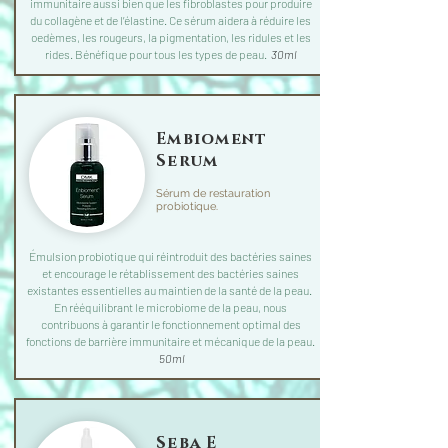
immunitaire aussi bien que les fibroblastes pour produire
du collagène et de l’élastine. Ce sérum aidera à réduire les
oedèmes, les rougeurs, la pigmentation, les ridules et les
rides. Bénéfique pour tous les types de peau.
30ml
Embioment
Serum
Sérum de restauration
probiotique.
Émulsion probiotique qui réintroduit des bactéries saines
et encourage le rétablissement des bactéries saines
existantes essentielles au maintien de la santé de la peau.
En rééquilibrant le microbiome de la peau, nous
contribuons à garantir le fonctionnement optimal des
fonctions de barrière immunitaire et mécanique de la peau.
50ml
Seba E