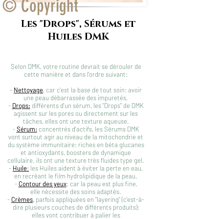
© Copyright
Les "Drops", Sérums et
Huiles DMK
Selon DMK, votre routine devrait se dérouler de
cette manière et dans l'ordre suivant:
-
Nettoyage
, car c'est la base de tout soin: avoir
une peau débarrassée des impuretés.
-
Drops:
différents d'un sérum, les "Drops" de DMK
agissent sur les pores ou directement sur les
tâches, elles ont une texture aqueuse.
-
Sérum:
concentrés d'actifs, les Sérums DMK
vont surtout agir au niveau de la mitochondrie et
du système immunitaire: riches en béta glucanes
et antioxydants,
boosters
de dynamique
cellulaire. ils ont une texture très fluides type gel.
-
Huile
:
les Huiles aident à éviter la perte en eau,
en recréant le film hydrolipidique de la peau.
-
Contour des yeux
: car la peau est plus fine,
elle nécessite des soins adaptés.
-
Crèmes
,
parfois appliquées en "layering" (c'est-à-
dire plusieurs couches de différents produits):
elles vont contribuer à palier les