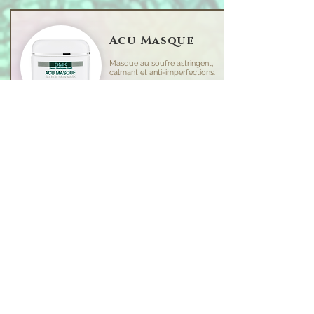
Acu-Masque
Masque au soufre astringent,
calmant et anti-imperfections.
Idéal pour les peaux sujettes aux imperfections et
sensibles. Ce masque polyvalent vise à lutter contre les
bactéries qui causent l'acné, à purifier la peau, à apaiser et
réduire les rougeurs. Acu Masque est conçu pour réduire
les points noirs et les imperfections tenaces en absorbant
le sébum et en dissolvant les cellules mortes. Il purifie
également les canaux obstrués par les cellules mortes et le
sébum et prévient les éruptions de boutons, tout en
agissant comme astringent sur les pores dilatés.
60ml
Foamy Lift
Masque aux
enzymes drainant, oxygénant