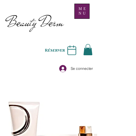
ME
NU
B
auty D
rm
e
e
Réserver
Se connecter