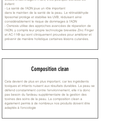
évitent
- La santé de l’ADN joue un rôle important
dans le maintien de la santé de la peau. Le rétinaldéhyde
liposomal protège et stabilise les UVB, réduisant ainsi
considérablement le risque de dommages à l'ADN
- Osmosis utilise des approches avancées de réparation de
l'ADN, y compris leur propre technologie brevetée Zinc Finger
et AC-11® qui sont cliniquement prouvées pour améliorer et
prévenir de manière holistique certaines lésions cutanées.
Composition clean
Cela devient de plus en plus important, car les ingrédients
toxiques et irritants nuisent aux résultats durables. La peau se
défend constamment contre l'environnement, elle n'a donc
pas besoin du fardeau supplémentaire de la gestion des
toxines des soins de la peau. La composition clean a
également permis à de nombreux nos produits doivent être
adaptés à l'oncologie