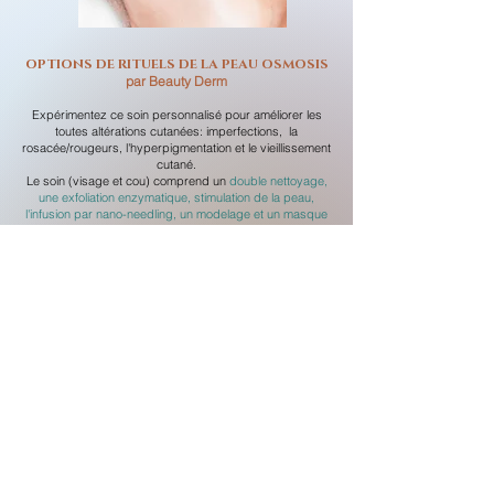
OPTIONS DE RITUELS DE LA PEAU OSMOSIS
par Beauty Derm
Expérimentez ce soin personnalisé
pour améliorer les
toutes altérations cutanées: imperfections, la
rosacée/rougeurs, l'hyperpigmentation et le vieillissement
cutané.
Le soin (visage et cou) comprend un
double nettoyage,
une exfoliation enzymatique, stimulation de la peau,
l'infusion par nano-needling, un modelage et un masque
spécifique.
•
Evergreen Rituel
| Idéal pour l'anti-âge- et la relaxation
•
Rituel Détox Peau
| Idéal pour les peaux
congestionnées et fatiguées
•
Rituel éclaircissant pour la peau
| Idéal pour les peaux
ternes et hyperpigmentées
•
Rituel hydratant ultime pour la peau
| Idéal pour les
peaux assoiffées
•
Rituel Peaux Sensibles
| Idéal pour les peaux réactives
et fragiles
•
Rituel Clarifiant pour la Peau
| Idéal pour les peaux
sujettes aux imperfections