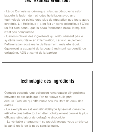
Les résultats avant tout
-
Là où Osmosis se démarque, c’est sa découverte selon
laquelle la fusion de méthodes holistiques avec une
technologie de pointe crée plus de réparation que toute autre
stratégie.
L'« Holistique » a en fait un sens scientifique ! C’est
un fait bien connu que la peau fonctionne mieux lorsqu’elle
n’est pas compromise
- Osmosis choisit des ingrédients qui n’alourdissent pas le
système immunitaire en inflammation, car n
on seulement
l’inflammation accélère le vieillissement, mais elle réduit
également la capacité de la peau à maintenir sa densité de
collagène, ADN et santé de la barrière
Technologie des ingrédients
Osmosis possède une collection remarquable d'ingrédients
brevetés et exclusifs que l'on ne trouve nulle part
ailleurs.
C'est ce qui différencie ses résultats de ceux des
autres
- Un exemple en est leur rétinaldéhyde liposomal, qui est le
rétinol le plus toléré tout en étant cliniquement prouvé le plus
efficace stimulateur de collagène disponible
- Le véritable changement se produit lorsque vous améliorez
la santé réelle de la peau sans lui nuire.