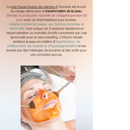
Le
soin Facial infusion de vitamine A
Osmosis est le soin
du visage ultime pour la
transformation de la peau
.
Stimulez la production naturelle de collagène pendant 30
jours
avec ce rituel holistique pour la peau.
Adapté à toutes les peaux, aux femmes enceintes et
même l'été
, il est unique car il respecte l’épiderme en
faisant pénétrer un cocktails d'actifs concentrés par voie
liposomale avec le nano-needling. L'infusion faciale
améliore la peau en matière d'
imperfections, de
vieillissement, de rosacée et d'hyperpigmentation
et est
boosté par des mélanges de poudres et des actifs pour
une correction accrue.