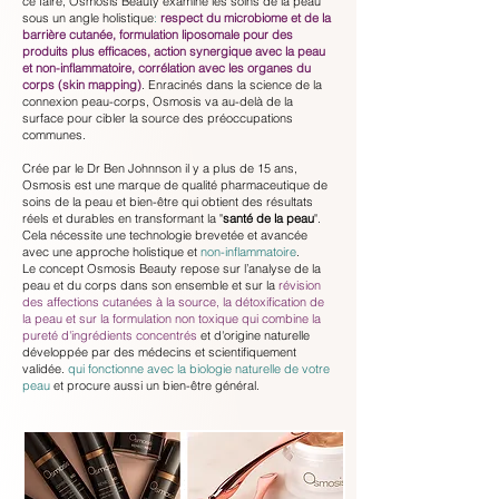
ce faire, Osmosis Beauty examine les soins de la peau
sous un angle holistique
:
respect du microbiome et de la
barrière cutanée, formulation liposomale pour des
produits plus efficaces, action synergique avec la peau
et non-inflammatoire, corrélation avec les organes du
corps (skin mapping)
. Enracinés dans la science de la
connexion peau-corps, Osmosis va au-delà de la
surface pour cibler la source des préoccupations
communes.
Crée par le Dr Ben Johnnson il y a plus de 15 ans,
Osmosis est une marque de qualité pharmaceutique de
soins de la peau et bien-être qui obtient des résultats
réels et durables en transformant la "
santé de la peau
"
.
Cela nécessite une technologie brevetée et avancée
avec une approche holistique et
non-inflammatoire
.
Le concept Osmosis Beauty repose sur l’analyse de la
peau et du corps dans son ensemble et sur la
révision
des affections cutanées à la source, la détoxification de
la peau et sur la formulation non toxique qui combine la
pureté d'ingrédients concentrés
et d'origine naturelle
développée par des médecins et scientifiquement
validée.
qui fonctionne avec la biologie naturelle de votre
peau
et procure aussi un bien-être général.