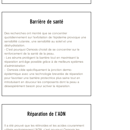
Barrière de santé
Des recherches ont montré que se concentrer
quotidiennement sur l’exfoliation de l’épiderme provoque une
sensibilité cutanée, une sensibilité au soleil et une
déshydratation.
- C’est pourquoi Osmosis choisit de se concentrer sur le
renforcement de la santé de la peau.
- Les sérums protègent la barrière tout en maximisant la
réparation anti-âge possible grâce à de meilleurs systèmes
d’administration
- Osmosis cible spécifiquement la jonction dermo-
épidermique avec une technologie brevetée de réparation
pour favoriser une barrière protectrice plus saine tout en
introduisant en douceur les composants dont la peau a
désespérément besoin pour activer la réparation.
Réparation de l'ADN
Il a été prouvé que les rétinoides et les acides couramment
utilisés endommagent l’ADN, c’est pourquoi Osmosis les