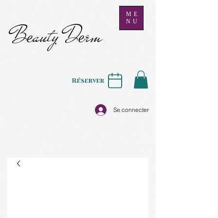
ME
NU
B
auty D
rm
e
e
Réserver
Se connecter