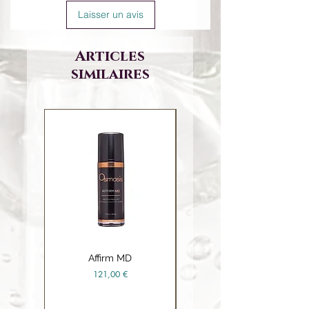
Laisser un avis
Articles
similaires
Affirm MD
Ceramide Repair Balm
Prix
121,00 €