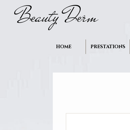
B
auty D
rm
e
e
HOME
PRESTATIONS