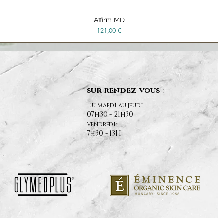
Affirm MD
Aperçu rapide
Prix
121,00 €
sur rendez-vous :
Du mardi au Jeudi :
07h30 - 21h30
Vendredi:
7h30 - 13H