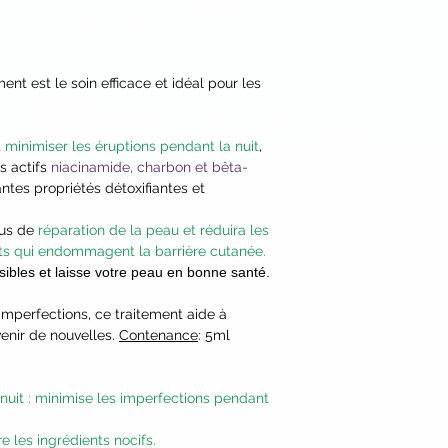
gamme Osmosis Bl
de bienfaits.
t est le soin efficace et idéal pour les
 minimiser les éruptions pendant la nuit
,
s actifs
niacinamide, charbon et bêta-
ntes propriétés détoxifiantes et
sus de
réparation de la peau et réduira les
ents qui endommagent la barrière cutanée.
sibles et laisse votre peau en bonne santé.
imperfections, ce traitement aide à
venir de nouvelles.
Contenance
: 5ml
nuit : minimise les imperfections pendant
e les ingrédients nocifs.