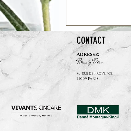
CONTACT
Adresse:
B
auty D
rm
e
e
43, rue de Provence
75009 PARIS