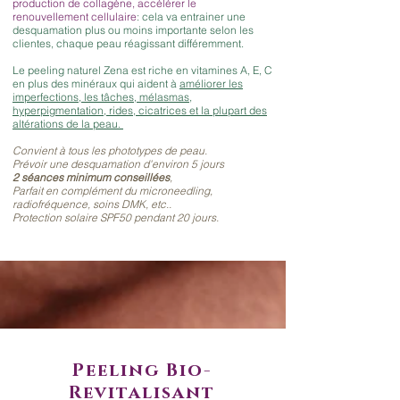
production de collagène, accélérer le
renouvellement cellulaire
: cela va entrainer une
desquamation plus ou moins importante selon les
clientes, chaque peau réagissant différemment.
Le peeling naturel Zena est riche en vitamines A, E, C
en plus des minéraux qui aident à
améliorer les
imperfections, les tâches, mélasmas,
hyperpigmentation, rides, cicatrices et la plupart des
altérations de la peau.
Convient à tous les phototypes de peau.
Prévoir une desquamation d'environ 5 jours
2 séances minimum conseillées
,
Parfait en complément du microneedling,
radiofréquence, soins DMK, etc..
Protection solaire SPF50 pendant 20 jours.
Peeling Bio-
Revitalisant