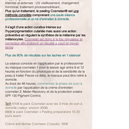
internes et externes : UV, vieillissement, changement
hormonal, traitement photosensiblisant..
Plus qu’un traitement, le peeling Cosmelan® est
une
méthode complète
comprenant
une seule séance
professionnelle et un kit d’entretien à domicile.
Il s'agit d'une action curative intense sur
l’hyperpigmentation cutanée mais aussi une action
préventive en régulant la synthèse de la mélanine par les
mélanocytes.
Cosmelan est donc à la fois régulateur et
correcteur afin d’obtenir un résultat à court et moyen
terme
Plus de 80% de résultats sur les taches en 1 séance!
La séance consiste en l’application par le professionnel
du masque cosmelan 1 pour le laisser agir entre 8 et 12
heures en fonction du phototype et de la sensibilité de la
peau à traiter. Passé ce délai, le masque peut être retiré à
domicile.
Au bout de 48 heures,
commencez la phase de suivi à
domicile
par l’application de la crème d’entretien
cosmelan 2, Melan Recovery et de la protection solaire
SPF 130 Pigment Control.
Tarif:
610€ le pack Cosmelan avec les 3 mois de soin à
domicile (
valeur: environ 350€
).
680€ le pack Cosmelan + Peeling préparatoire 15-20
jours avant.
Crème anti-tâches Cosmelan 2 (seule): 160€