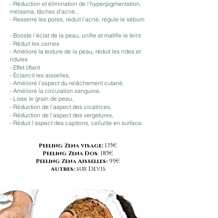
- Réduction et élimination de l’hyperpigmentation,
mélasma, tâches d’acné...
- Resserre les pores, réduit l’acné, régule le sébum
- Booste l’éclat de la peau, unifie et matifie le teint
- Réduit les cernes
- Améliore la texture de la peau, réduit les rides et
ridules
- Effet liftant
- Éclaircit les aisselles,
- Améliore l’aspect du relâchement cutané,
- Améliore la circulation sanguine,
- Lisse le grain de peau,
- Réduction de l’aspect des cicatrices,
- Réduction de l’aspect des vergetures,
- Réduit l’aspect des capitons, cellulite en surface.
Peeling Zena visage:
135€
Peeling Zena Dos
: 185€
Peeling Zena Aisselles:
99€
Autres:
sur Devis