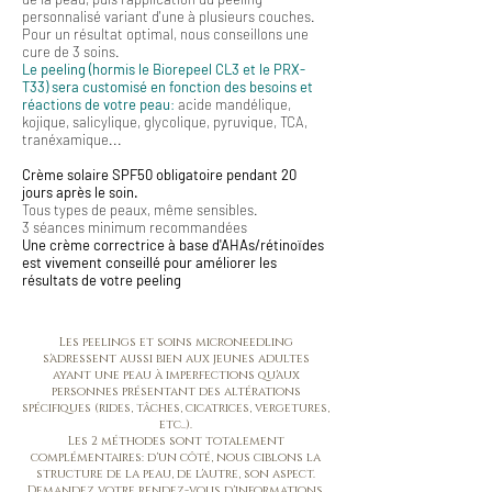
personnalisé variant d'une à plusieurs couches.
Pour un résultat optimal, nous conseillons une
cure de 3 soins.
Le peeling (hormis le Biorepeel CL3 et le PRX-
T33) sera customisé en fonction des besoins et
réactions de votre peau
:
acide mandélique,
kojique, salicylique, glycolique, pyruvique, TCA,
tranéxamique...
Crème solaire SPF50 obligatoire pendant 20
jours après le soin.
Tous types de peaux, même sensibles.
3 séances minimum recommandées
Une crème correctrice à base d'AHAs/rétinoïdes
est vivement conseillé pour améliorer les
résultats de votre peeling
Les peelings et soins microneedling
s'adressent aussi bien aux jeunes adultes
ayant une peau à imperfections qu'aux
personnes présentant des altérations
spécifiques (rides, tâches, cicatrices, vergetures,
etc..).
Les 2 méthodes sont totalement
complémentaires: d'un côté, nous ciblons la
structure de la peau, de l'autre, son aspect.
Demandez votre rendez-vous d'informations.