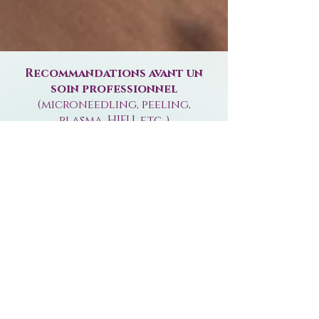
Recommandations avant un
soin professionnel
(microneedling, peeling,
plasma, HIFU, etc..)
Parce que que votre routine de soin à la maison a un réel
impact sur les résultats de vos soins professionnels,
nous vous recommandons de préparer votre peau 15
jours minimum avant votre séance:
Boire au moins 1,5L d’eau par jour
Utiliser une crème ou un sérum à base d’AHAs et/ou
rétinoides (arrêter 48-72h avant le soin professionnel)
dans l'idéa
l 15 jours minimum avec un soin
technique.
Attention à l'exposition au soleil, veillez à
appliquer une protection solaire SPF30 minimum le
lendemain et pendant 48h / Évitez l'été:
une peau
habituée au renouvellement réagit mieux et plus
rapidement, autrement dit: meilleurs résultats!
Faire un nettoyage de peau (gommage, extraction,
masque..) ou un soin qui booste le métabolisme cellulaire