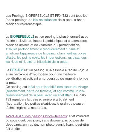
Les Peelings BIOREPEELCL3 ET PRX-T33 sont tous les
2 des peelings de
bio-revitalisation
de la peau à base
d’acide trichloroacétique.
Le
BIOREPEELCL3
est un peeling biphasé formulé avec
l'acide salicylique, l’acide lactobionique, et un complexe
d'acides aminés et de vitamines qui permettent de
stimuler profondément le renouvellement cutané et
améliorer l'apparence de la peau, notamment les pores
dilatés, les points noirs, les imperfections, les cicatrices,
les rides et ridules et l'élasticité de la peau.
Le
PRX-T33
est un peeling TCA associé à l'acide kojique
et au peroxyde d’hydrogène pour une meilleure
pénétration et activant un processus de régénération de
la peau.
Ce peeling est i
déal pour flaccidité des tissus du visage
(relâchement, perte de fermeté) et agit comme un bio-
rajeunissement de la peau avec un effet liftant
. Le PRX-
T33 repulpera la peau et améliorera également
l'hydratation, les petites cicatrices, le grain de peau et
tâches légères à modérées.
AVANTAGES des peelings biorevitalisants
: effet immédiat
ou sous quelques jours, sans douleur, pas ou peu de
desquamation, rapide, non photo-sensibilisant, peut-être
fait en été.