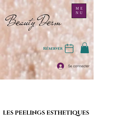
ME
NU
B
auty D
rm
e
e
Réserver
Se connecter
LES PEELINGS ESTHETIQUES