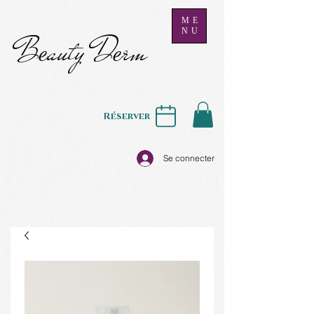
ME
NU
B
auty D
rm
e
e
Réserver
Se connecter