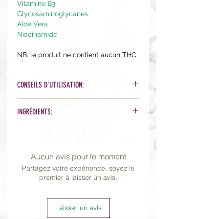
Vitamine B3
Glycosaminoglycanes
Aloe Vera
Niacinamide
NB: le produit ne contient aucun THC.
CONSEILS D'UTILISATION:
1 à 2 sprays après le nettoyage, avant
INGRÉDIENTS:
l'application des huiles et crèmes
(pour une meilleure pénétration) et à
Organic Aloe Barbadensis Leaf
tout moment de la journée!
Juice, Glycerin, PPG-26-Buteth-
26, PEG-40 Hydrogenated Castor
Aucun avis pour le moment
Oil, Pentylene Glycol, Sodium
Partagez votre expérience, soyez le
Hyaluronate, Panthenol, Glycosamin
premier à laisser un avis.
oglycans, Niacinamide, Propanediol
Symphytum Officinale (Consoude)
Rhizome Root Extract, Cucumis
Laisser un avis
Sativus (Cucumber) Fruit