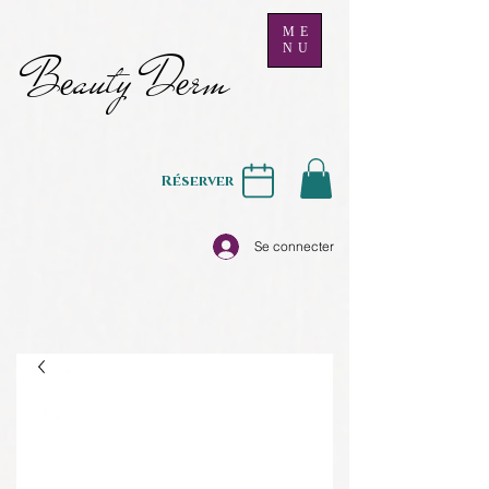
ME
NU
B
auty D
rm
e
e
Réserver
Se connecter