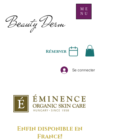
ME
NU
B
auty D
rm
e
e
Réserver
Se connecter
Enfin disponible en
France!