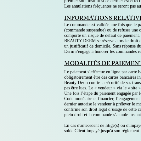
premier soin institut si ce dernier est effec
Les annulations fréquentes ne seront pas au
INFORMATIONS RELATIV
Le commande est validée une fois que le pa
(commande suspendue) ou de refuser une com
comporte un risque de défaut de paiement.
BEAUTY DERM se réserve alors le droit de d
un justificatif de domicile. Sans réponse 
Derm s'engage à honorer les commandes reç
MODALITÉS DE PAIEMEN
Le paiement s’effectue en ligne par carte 
obligatoirement être des cartes bancaires i
Beauty Derm confie la sécurité de ses trans
pas être lues. Le « vendeur » via le « site 
Une fois l’étape du paiement engagée par le
Code monétaire et financier, l’engagement 
dernier autorise le vendeur à prélever le mo
confirme son droit légal d’usage de cette ca
plein droit et la commande s’annule instan
En cas d'antécédent de litige(s) ou d'impay
solde Client impayé jusqu'à son règlement 