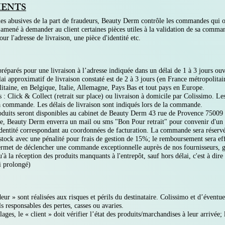
MENTS
ues abusives de la part de fraudeurs, Beauty Derm contrôle les commandes qui on
re amené à demander au client certaines pièces utiles à la validation de sa comma
r l'adresse de livraison, une pièce d'identité etc.
réparés pour une livraison à l’adresse indiquée dans un délai de 1 à 3 jours ouvr
lai approximatif de livraison constaté est de 2 à 3 jours (en France métropolitai
litaine, en Belgique, Italie, Allemagne, Pays Bas et tout pays en Europe.
: Click & Collect (retrait sur place) ou livraison à domicile par Colissimo. Les
 la commande. Les délais de livraison sont indiqués lors de la commande.
duits seront disponibles au cabinet de Beauty Derm 43 rue de Provence 75009
, Beauty Derm enverra un mail ou sms "Bon Pour retrait" pour convenir d'un re
'identité correspondant au coordonnées de facturation. La commande sera réservé
au stock avec une pénalité pour frais de gestion de 15%; le remboursement sera ef
met de déclencher une commande exceptionnelle auprès de nos fournisseurs, g
à la réception des produits manquants à l'entrepôt, sauf hors délai, c'est à dire
i prolongé)
eur » sont réalisées aux risques et périls du destinataire. Colissimo et d’éventue
s responsables des pertes, casses ou avaries.
ges, le « client » doit vérifier l’état des produits/marchandises à leur arrivée; 