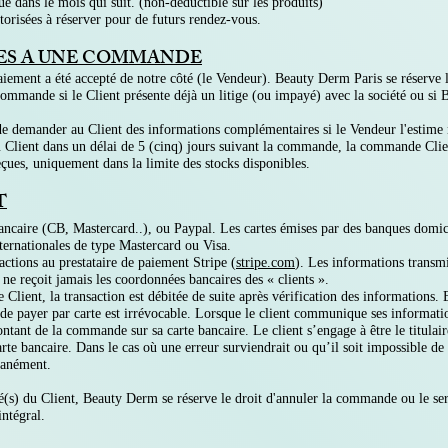
tué dans le mois qui suit. (non-déductible sur les produits)
torisées à réserver pour de futurs rendez-vous.
ES A UNE COMMANDE
iement a été accepté de notre côté (le Vendeur). Beauty Derm Paris se réserve 
mande si le Client présente déjà un litige (ou impayé) avec la société ou si 
emander au Client des informations complémentaires si le Vendeur l'estime néc
du Client dans un délai de 5 (cinq) jours suivant la commande, la commande Clie
ues, uniquement dans la limite des stocks disponibles.
T
bancaire (CB, Mastercard..), ou Paypal. Les cartes émises par des banques domic
nternationales de type Mastercard ou Visa.
actions au prestataire de paiement Stripe (
stripe.com
). Les informations transmi
» ne reçoit jamais les coordonnées bancaires des « clients ».
 Client, la transaction est débitée de suite après vérification des informations.
de payer par carte est irrévocable. Lorsque le client communique ses informatio
ntant de la commande sur sa carte bancaire. Le client s’engage à être le titulaire
rte bancaire. Dans le cas où une erreur surviendrait ou qu’il soit impossible de d
tanément.
é(s) du Client, Beauty Derm se réserve le droit d'annuler la commande ou le ser
intégral.