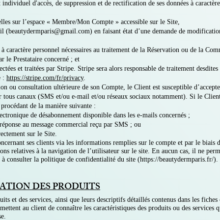
individuel d'accès, de suppression et de rectification de ses données à caractère
elles sur l’espace « Membre/Mon Compte » accessible sur le Site,
il (
beautydermparis@gmail.com
) en faisant état d’une demande de modificatio
 caractère personnel nécessaires au traitement de la Réservation ou de la Com
ar le Prestataire concerné ; et
ectées et traitées par Stripe. Stripe sera alors responsable de traitement desdite
e :
https://stripe.com/fr/privacy
.
ion ou consultation ultérieure de son Compte, le Client est susceptible d’accept
ar tous canaux (SMS et/ou e-mail et/ou réseaux sociaux notamment). Si le Client 
 procédant de la manière suivante :
électronique de désabonnement disponible dans les e-mails concernés ;
 réponse au message commercial reçu par SMS ; ou
ctement sur le Site.
ncernant ses clients via les informations remplies sur le compte et par le biais 
ns relatives à la navigation de l’utilisateur sur le site. En aucun cas, il ne perme
s à consulter la politique de confidentialité du site (
https://beautydermparis.fr/).
CATION DES PRODUITS
ts et des services, ainsi que leurs descriptifs détaillés contenus dans les fiche
rmettent au client de connaître les caractéristiques des produits ou des services q
se.