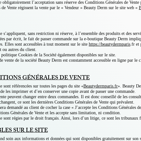
 obligatoirement l’acceptation sans réserve des Conditions Générales de Vente 
 de Vente régissent la vente par le « Vendeur » Beauty Derm sur le site web «
B
 s’appliquent, sans restriction ni réserve, à l’ensemble des produits et des se
ulées par écrit, le fait de passer commande sur la e-boutique Beauty Derm impliqu
s. Elles sont accessibles à tout moment sur le site
https://beautydermparis
.fr et
t ou autres du client.
 politique Cookies de la Société également disponibles sur le site.
de vente de la société Beauty Derm est constamment accessible en ligne par le c
ITIONS GÉNÉRALES DE VENTE
 sont référencées sur toutes les pages du site «
Beautydermparis.fr
». Beauty De
ger, de les imprimer et d’en conserver une copie avant de passer une commande.
ente peuvent changer entre deux commandes. Il est donc conseillé de les cons
 changent, ce sont les dernières Conditions Générales de Vente qui prévalent.
sera demandé au client de cocher la case « J’accepte les Conditions Générales de 
tions Générales de Vente et les accepte sans limitation, ni condition.
sont régies par le droit français. Ainsi, lors d’un litige, ce sont les tribunaux 
ES SUR LE SITE
d soin aux informations et données qui sont disponibles gratuitement sur son si