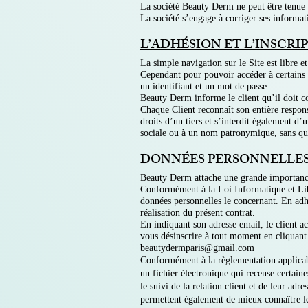
La société Beauty Derm ne peut être tenue r
La société s’engage à corriger ses informat
L’ADHÉSION ET L’INSCRI
La simple navigation sur le Site est libre e
Cependant pour pouvoir accéder à certains 
un identifiant et un mot de passe.
Beauty Derm informe le client qu’il doit 
Chaque Client reconnaît son entière responsa
droits d’un tiers et s’interdit également d’
sociale ou à un nom patronymique, sans que 
DONNÉES PERSONNELLE
Beauty Derm attache une grande importance
Conformément à la Loi Informatique et Liber
données personnelles le concernant. En adhé
réalisation du présent contrat.
En indiquant son adresse email, le client ac
vous désinscrire à tout moment en cliquant s
beautydermparis@gmail.com
Conformément à la règlementation applicab
un fichier électronique qui recense certain
le suivi de la relation client et de leur ad
permettent également de mieux connaître le 