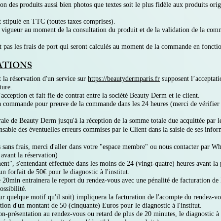
n des produits aussi bien photos que textes soit le plus fidèle aux produits or
et stipulé en TTC (toutes taxes comprises).
 en vigueur au moment de la consultation du produit et de la validation de la c
nt pas les frais de port qui seront calculés au moment de la commande en foncti
ATIONS
la réservation d'un service sur
https://beautydermparis.fr
supposent l’acceptati
ture.
cception et fait fie de contrat entre la société Beauty Derm et le client.
a commande pour preuve de la commande dans les 24 heures (merci de vérifier l
rale de Beauty Derm jusqu'à la réception de la somme totale due acquittée par le
able des éventuelles erreurs commises par le Client dans la saisie de ses infor
s sans frais, merci d'aller dans votre "espace membre" ou nous contacter pa
 avant la réservation)
t", s'entendant effectuée dans les moins de 24 (vingt-quatre) heures avant la pr
n forfait de 50€ pour le diagnostic à l'institut.
 20min entrainera le report du rendez-vous avec une pénalité de facturation de 
ossibilité.
r quelque motif qu'il soit) impliquera la facturation de l'acompte du rendez-vo
ration d'un montant de 50 (cinquante) Euros pour le diagnostic à l'institut.
-présentation au rendez-vous ou retard de plus de 20 minutes, le diagnostic à l