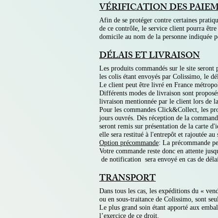
VÉRIFICATION DES PAIE
Afin de se protéger contre certaines pratiq
de ce contrôle, le service client pourra êt
domicile au nom de la personne indiquée pou
DÉLAIS ET LIVRAISON
Les produits commandés sur le site seront p
les colis étant envoyés par Colissimo, le dé
Le client peut être livré en France métropo
Différents modes de livraison sont proposés 
livraison mentionnée par le client lors de
Pour les commandes Click&Collect, les pro
jours ouvrés. Dès réception de la commande
seront remis sur présentation de la carte d
elle sera restitué à l'entrepôt et rajoutée 
Option précommande
: La précommande per
Votre commande reste donc en attente jusqu'
de notification sera envoyé en cas de déla
TRANSPORT
Dans tous les cas, les expéditions du « vend
ou en sous-traitance de Colissimo, sont seul
Le plus grand soin étant apporté aux emballa
l’exercice de ce droit.