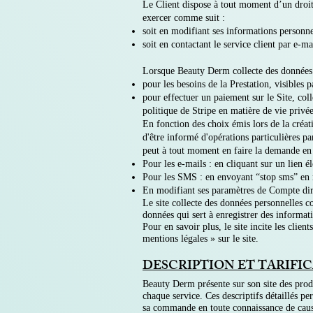
Le Client dispose à tout moment d’un droit 
exercer comme suit :
soit en modifiant ses informations personn
soit en contactant le service client par e-ma
Lorsque Beauty Derm collecte des données à
pour les besoins de la Prestation, visibles p
pour effectuer un paiement sur le Site, coll
politique de Stripe en matière de vie privé
En fonction des choix émis lors de la créat
d'être informé d'opérations particulières p
peut à tout moment en faire la demande en
Pour les e-mails : en cliquant sur un lien 
Pour les SMS : en envoyant “stop sms” en
En modifiant ses paramètres de Compte dire
Le site collecte des données personnelles co
données qui sert à enregistrer des informatio
Pour en savoir plus, le site incite les client
mentions légales » sur le site.
DESCRIPTION ET TARIFI
Beauty Derm présente sur son site des produi
chaque service. Ces descriptifs détaillés pe
sa commande en toute connaissance de cau