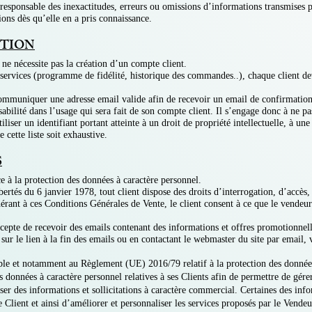
esponsable des inexactitudes, erreurs ou omissions d’informations transmises par
ions dès qu’elle en a pris connaissance.
PTION
t ne nécessite pas la création d’un compte client.
services (programme de fidélité, historique des commandes..), chaque client dev
communiquer une adresse email valide afin de recevoir un email de confirmatio
bilité dans l’usage qui sera fait de son compte client. Il s’engage donc à ne pas
utiliser un identifiant portant atteinte à un droit de propriété intellectuelle, à
cette liste soit exhaustive.
S
 à la protection des données à caractère personnel.
tés du 6 janvier 1978, tout client dispose des droits d’interrogation, d’accès, d
rant à ces Conditions Générales de Vente, le client consent à ce que le vendeur c
cepte de recevoir des emails contenant des informations et offres promotionnelles
ur le lien à la fin des emails ou en contactant le webmaster du site par email, v
le et notamment au Règlement (UE) 2016/79 relatif à la protection des donné
es données à caractère personnel relatives à ses Clients afin de permettre de g
resser des informations et sollicitations à caractère commercial. Certaines des inf
Client et ainsi d’améliorer et personnaliser les services proposés par le Vendeu