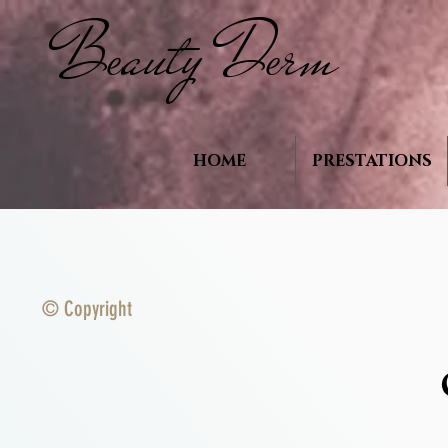
B
auty D
rm
e
e
HOME
PRESTATIONS
© Copyright