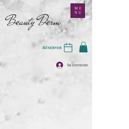
ME
NU
B
auty D
rm
e
e
Réserver
Se connecter