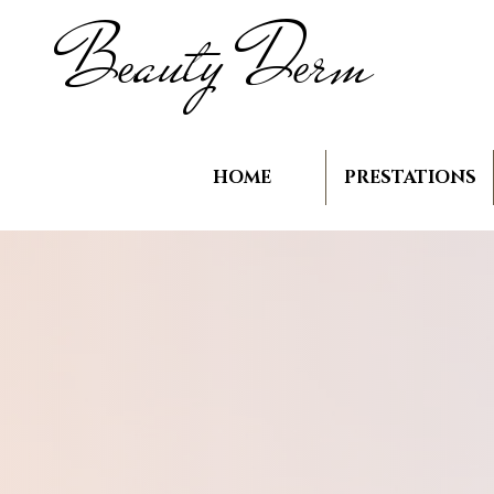
B
auty D
rm
e
e
HOME
PRESTATIONS