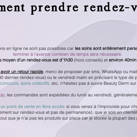
ent prendre rendez-
ons en ligne ne sont pas possibles car
les soins sont entièrement pers
terminer à l'avance combien de temps sera nécessaire.
 moyen d'un rendez-vous est d'1h30
(hors conseils) et
environ 40min
avoir un retour rapide
, merci de proposer par sms, WhatsApp ou mail,
30 dernier rendez-vous) ou le vendredi matin en précisant le type de p
concours, soins collectifs.
.etc, n'hésitez pas à suivre Beauty Derm su
hop
, les commandes sont expédiées du lundi au vendredi, généraleme
 un point de vente en libre accès
: si vous venez à l’improviste pour ch
iquement sur rendez-vous et pas de permanence), que je sois en clien
tout que je n’ai pas les produits sur place car je stocke la plupart des