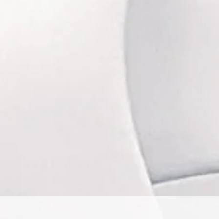
Beau
rides, tâche
Avec des méthodes éprouvées et ada
mésothérapie sans aiguille, Hifu, p
repulpant Méso L
Conscients de la rigueur qu'impliquent
Enfin, nous n