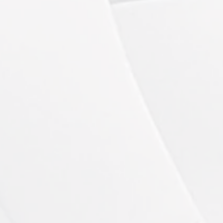
uits entretien 3mois)
:
TOP
50min / 610€
gmentation en 1 séance.
50min / 119€
ainie
isage:
60min/ 135€
ration globale
olleté:
50min/ 120€
ahiront plus votre âge!
:
OP
1h30 / 149€
alité et débarrassée des impuretés
 Plasma Lift et Radiofréquence: