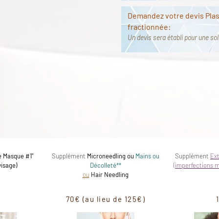
Demandez votre devis Pla
fractionnée:
Un devis sera établi pour une s
que, vous trouverez ci-dessous des options que vous
in à un tarif préférentiel si elles sont réalisées le m
 Masque #1"
Supplément
Microneedling ou
Mains ou
Supplément
Ex
visage)
Décolleté**
(imperfections 
ou
Hair Needling
70€ (au lieu de 125€)