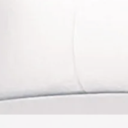
ty Derm vous propose une solution globale pour chaque problémat
s, cicatrices, imperfections, relâchement, teint terne, développement
ptées, nous mettons tout en oeuvre pour satisfaire une clientèle e
eelings, radiofréquence, soin Plasma lift, Cold Plasma, soins DMK a
ips, Qi Beauty, drainage visage Miracle Face par Renata França, mi
 ces soins, nous utilisons principalement des accessoires jetables voi
et appareils
achetés en Europe et haut de gamme
.
e manquerons pas de vous réserver des
attentions personnalisées
lor
pour une prise en charge globale.