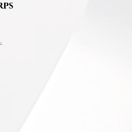
rps
u.
fs:
 (à l'acide hyaluronique):
55min / 99€
lper et lisser les ridules et stries.