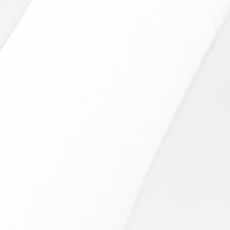
40min / 70€
ner le regard.
e hyaluronique)
:
TOP
1h / 110€
global rien que pour vos yeux!
acle Face
(Renata França)
:
TOP
1h10 / 115€
!
C
:
1h10 /115€
use et éclaircie!
:
P
1h10 /149€