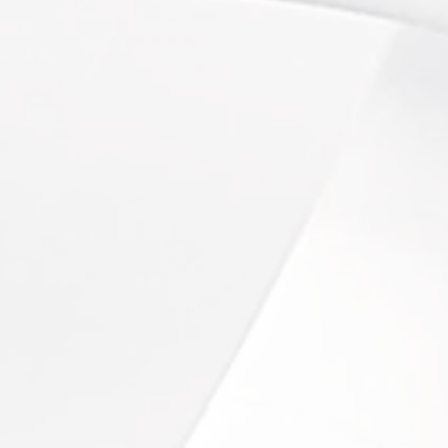
Le #gameofthronesfacial spécifique avec pré-ex
fo
DMK Soin Niveau 3
:
Des soins avancés pour un peau transformée
DMK Soin "Instant Lift" (3 enzymes)
:
TOP
3 enzymes pour un effet ultra liftant et régénérant!
DMK Soin Ciblés Express
:
NEW
Des solutions adaptées pour des problèmes spécifi
DMK Body Enzyme Masque (1 zone)
:
Parfait pour agir sur la cellulite, le relâchement et l