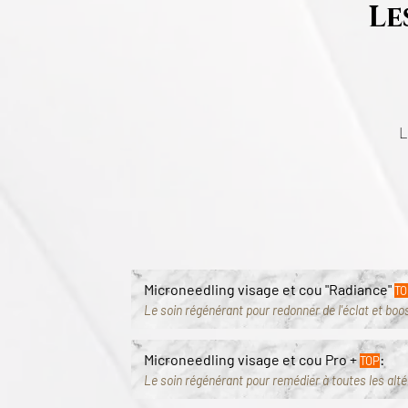
Le
L
Les soins microneedling et
Microneedling visage et cou "Radiance"
TO
Le soin régénérant pour redonner de l'éclat et boos
Microneedling visage et cou Pro +
:
TOP
Le soin régénérant pour remédier à toutes les alté