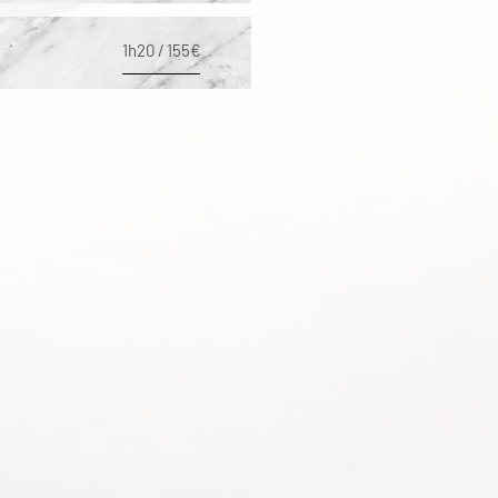
Soin REVIVE O2 (CO2 carbo
1h20 / 155€
Un soin Oxygéna
nt pour un teint
Soin QI BEAUTY anti-âge
T
Un Soin Ho
listique pour un visa
Les peelings et 
MK made in USA.
Peeling Bio-Revitalisant:
que#1"
:
Un peeling efficace sans contra
1h20 / 149€
tion de votre peau
Peeling Rénovateur (Rides,
Pour une peau plus lisse et unif