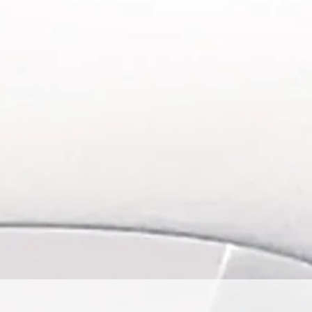
ique:
 personnel...
xigeante :
microneedling et BB Glow,
vec le célèbre "Enzyme Masque", soin
crodermabrasion..
re stériles pour certains, des produits
s de vos soins