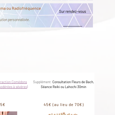
sma ou Radiofréquence
Sur rendez-vous
olution personnalisée.
 pouvez intégrer lors de
ême jour:
traction Comédons
Supplément
Consultation Fleurs de Bach,
modérées à sévères)
Séance Reiki ou Lahochi 30min
15€
45€ (au lieu de 70€)