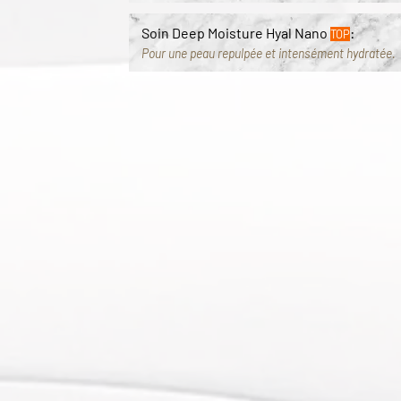
Soin Deep Moisture Hyal Nano
:
TOP
Pour une peau repulpée et intensément hydratée.
Les soins visage et corps D
DMK Soin Signature "Enzyme Therapy Mas
Le masque à effet plasmatique pour une transforma
DMK Soin avancé Niveau 2
:
TOP