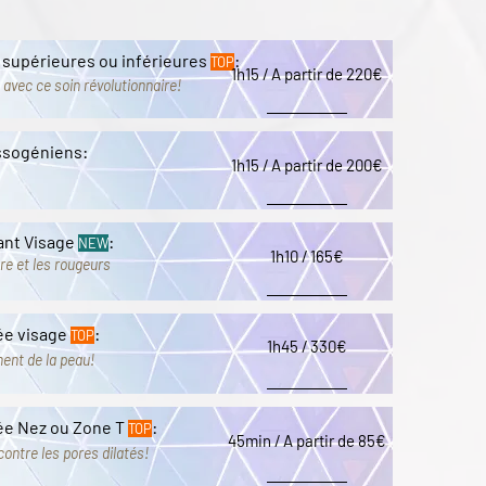
 supérieures ou inférieures
:
TOP
1h15 / A partir de 220€
 avec ce soin révolutionnaire!
assogéniens:
1h15 / A partir de 200€
sant Visage
:
NEW
1h10 / 165€
ure et les rougeurs
ée visage
:
TOP
1h45 / 330€
ent de la peau!
ée Nez ou Zone T
:
TOP
45min / A partir de 85€
 contre
les pores dilatés!