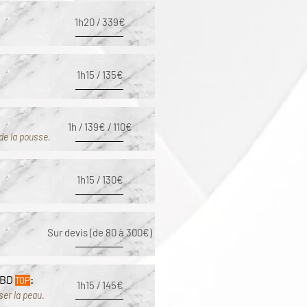
1h20 / 339€
Eye Glow:
Le soin BB Glow ciblé pour illumi
1h15 / 135€
Soin du Regard (avec acid
Un soin anti-fatigue et anti-âge 
1h / 139€ / 110€
de la pousse.
Drainage visage et cou
Mir
Un visage dégonflé et redessiné
1h15 / 130€
Soin Fresh Glow Vitamine 
Pour une peau plus lisse, lumine
Sur devis (de 80 à 300€)
Soin Détox Carbon Peel
TO
CBD
:
TOP
1h15 / 145€
Pour un teint clarifié et détoxifié
ser la peau.