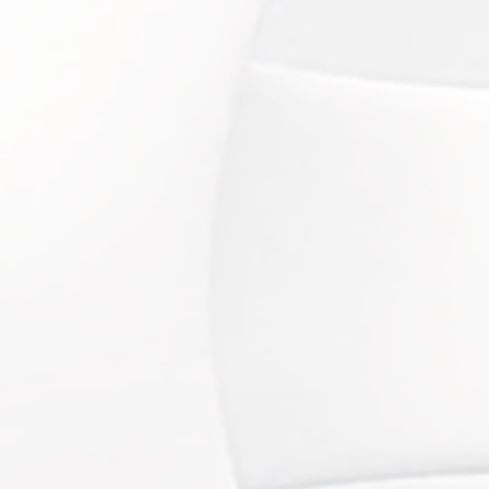
xy therapy)
:
1h15 / 149€
 incroyablement frai
s et repulpé
:
OP
1h20 / 159€
ge sculpté et repulpé
dermabrasions:
50min / 129€
inte
et possible toute l'année
 tâches, anti-âge, cicatrices)
:
TOP
50min / 135€
orme!