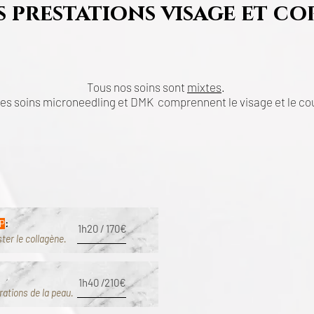
s prestations visage et co
Tous nos soins sont
mixtes
.
es soins microneedling et DMK comprennent le visage et le co
 BB Glow.
:
P
1h20 / 170€
ter le collagène.
Les soins Exclusi
1h40 /210€
rations de la peau.
Soin Méso repulpant Lèvres
Une hydratation intense pour repu