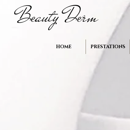
B
auty D
rm
e
e
HOME
PRESTATIONS