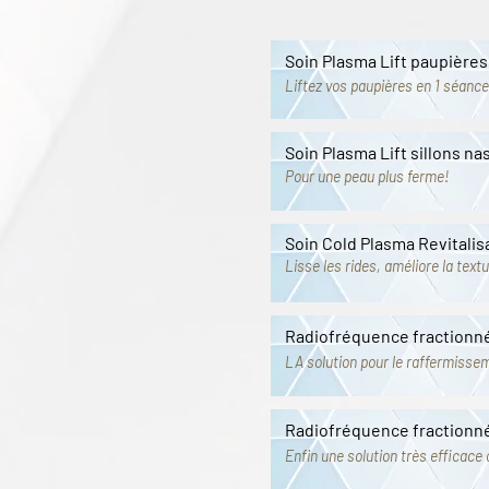
Soin Plasma Lift paupières
Liftez vos paupières en 1 séance
Soin Plasma Lift sillons n
Pour une peau plus ferme!
Soin Cold Plasma Revitali
Lisse les rides,
améliore la text
Radiofréquence fractionn
LA solution pour le raffermissem
Radiofréquence fractionn
Enfin une solution très efficace