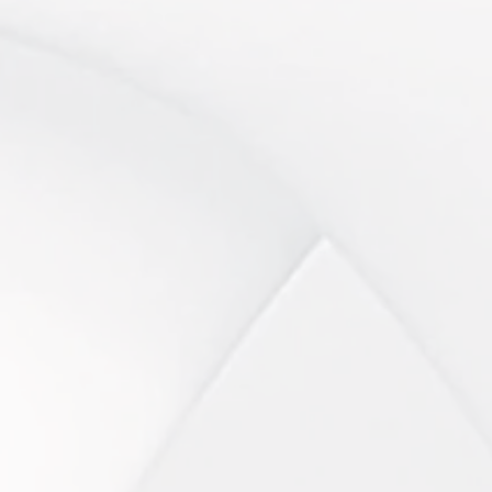
1h45 / 169€
liation
Peeling COSMELAN (+ Prod
Adieu tâches, mélasma, hyperpi
1h45 / 189€
Acné Peel:
Pour une peau plus nette
et ass
1h45 / 199€
Peeling aux algues Zena V
Le bio-needling pour une régéné
1h / Sur devis
ques.
Soin Peeling Mains ou Déc
Vos mains (ou votre buste) ne tr
Sur devis
Soin Perfecteur de Peau
T
a rétention d'eau.
Une peau purifiée, pleine de vit
Les soins anti-âge