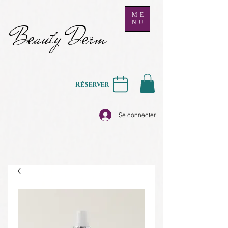
ME
NU
B
auty D
rm
e
e
Réserver
Se connecter