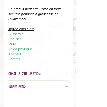
C
e produit peut être utilisé en toute
sécurité pendant la grossesse et
l'allaitement.
Ingrédients clés:
Busserole
Réglisse
Mûre
Acide phytique
Thé vert
Pomme
CONSEILS D'UTILISATION:
Après nettoyage. Appliquez le sérum
INGRÉDIENTS:
matin et soir sur le visage, le cou et
le décolleté, ou de manière
Aqua (Water), Glycyrrhiza Glabra
localisée. Suivez avec votre crème et
(Licorice/réglisse) Root Extract, Phytic
votre protection solaire
Acid, Arctostaphylos Uva-Ursi