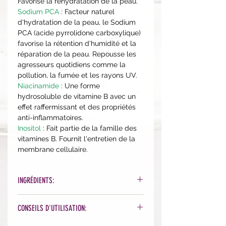
Favorise la réhydratation de la peau.
Sodium PCA
: Facteur naturel
d'hydratation de la peau, le Sodium
PCA (acide pyrrolidone carboxylique)
favorise la rétention d'humidité et la
réparation de la peau. Repousse les
agresseurs quotidiens comme la
pollution, la fumée et les rayons UV.
Niacinamide
: Une forme
hydrosoluble de vitamine B avec un
effet raffermissant et des propriétés
anti-inflammatoires.
Inositol
: Fait partie de la famille des
vitamines B. Fournit l'entretien de la
membrane cellulaire.
INGRÉDIENTS:
Alcohol Denat., Water, Propylene
CONSEILS D'UTILISATION:
Glycol, Mandelic Acid, Sodium
Lactate, Sodium PCA, Glycine,