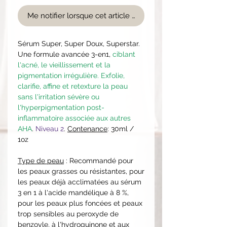
Me notifier lorsque cet article est disponible
Sérum Super, Super Doux, Superstar.
Une formule avancée 3-en1,
ciblant
l'acné, le vieillissement et la
pigmentation irrégulière. Exfolie,
clarifie, affine et retexture la peau
sans l'irritation sévère ou
l'hyperpigmentation post-
inflammatoire associée aux autres
AHA
.
Niveau 2
.
Contenance
: 30ml /
1oz
Type de peau
: Recommandé pour
les peaux grasses ou résistantes, pour
les peaux déjà acclimatées au sérum
3 en 1 à l'acide mandélique à 8 %,
pour les peaux plus foncées et peaux
trop sensibles au peroxyde de
benzoyle, à l'hydroquinone et aux