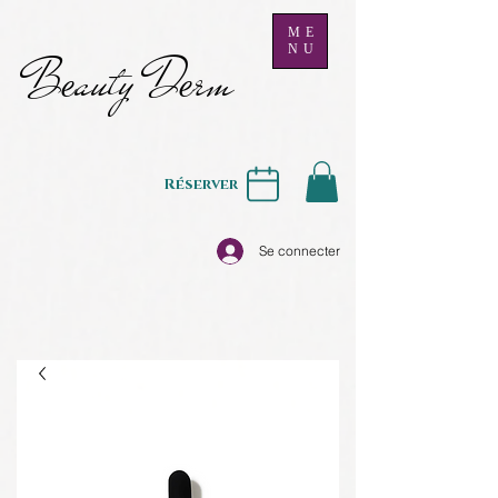
ME
NU
B
auty D
rm
e
e
Réserver
Se connecter