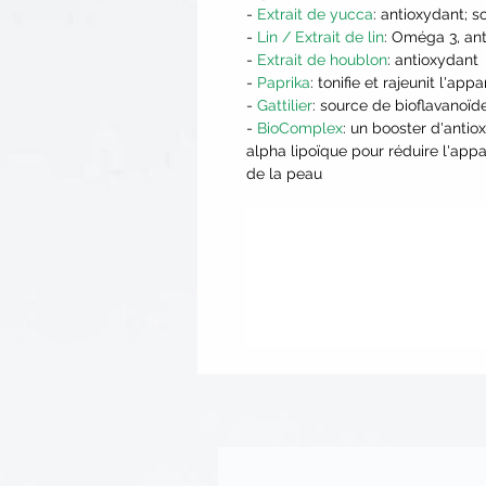
-
Extrait de yucca
: antioxydant; 
-
Lin / Extrait de lin
: Oméga 3, an
-
Extrait de houblon
: antioxydant
-
Paprika
: tonifie et rajeunit l'ap
-
Gattilier
: source de bioflavanoïd
-
BioComplex
: un booster d'anti
alpha lipoïque pour réduire l'app
de la peau