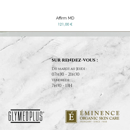
Affirm MD
Aperçu rapide
Prix
121,00 €
sur rendez-vous :
Du mardi au Jeudi :
07h30 - 21h30
Vendredi:
7h30 - 13H