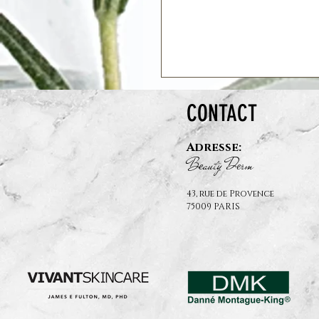
CONTACT
Adresse:
B
auty D
rm
e
e
43, rue de Provence
75009 PARIS