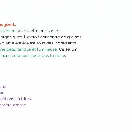
Extract*, Beetroot E
Bladderwrack Extrac
Flower Extract*, Ho
Sunflower Seed Oil*
es 30mL.
Maltodextrin (from R
llissement
avec cette puissante
Lavender Extract, Ve
rganiques. L'extrait concentré de graines
Extract, Propanediol
 plante entière est tous des ingrédients
Tara Tree Gum, Yucc
ne peau tendue et lumineuse
. Ce sérum
Extract, Sodium Be
tions cutanées liés à des troubles
Xanthan Gum, Lacti
Salicylate, Paprika 
Lavender Oil*, Bio
Barbados Cherry*, 
Camu Camu*, Carrot
ique
Tapioca Starch (fro
rée
Acid and Coenzyme 
ections réduites
*Certified Organic I
araître grasse
**Biodynamic® ingr
Demeter productio