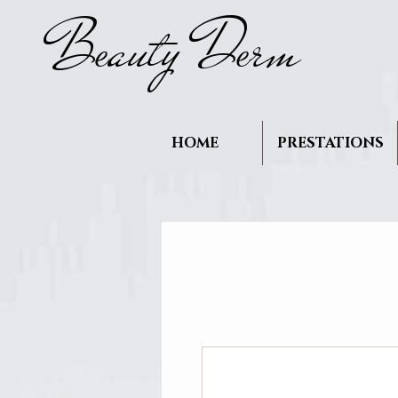
B
auty D
rm
e
e
HOME
PRESTATIONS