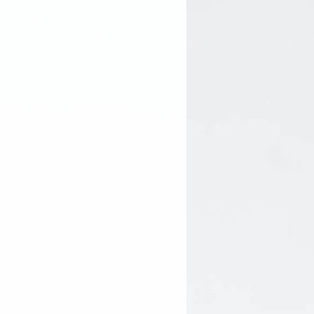
xtract*, Dulse Extract*,
t*, Yucca Extract*, Red Clover
ney*, Paprika Extract*,
, Rosemary Leaf Extract*,
ice)* and Vegetable Glycerin*],
getable Glycerin*, Horsetail
 (from Corn), Vegetable Glycerin,
a Filamentosa Extract, Hops
nzoate, Potassium Sorbate,
c Acid, Chlorophyll, Sodium
Extract, Sodium Alginate,
complex2™ [Acai*, Lemon*,
Indian Gooseberry*, Baobab*,
*, Coconut Water*, Goji Berry*,
m Cassava Root)*, Alpha Lipoic
Q10].
ngredient
edients from controlled
n