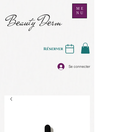
ME
NU
B
auty D
rm
e
e
Réserver
Se connecter