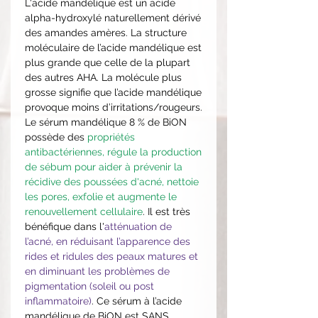
L'acide mandélique est un acide
alpha-hydroxylé naturellement dérivé
des amandes amères. La structure
moléculaire de l’acide mandélique est
plus grande que celle de la plupart
des autres AHA. La molécule plus
grosse signifie que l’acide mandélique
provoque moins d’irritations/rougeurs.
Le sérum mandélique 8 % de BiON
possède des
propriétés
antibactériennes, régule la production
de sébum pour aider à prévenir la
récidive des poussées d'acné, nettoie
les pores, exfolie et augmente le
renouvellement cellulaire
. Il est très
bénéfique dans l'
atténuation de
l’acné, en réduisant l’apparence des
rides et ridules des peaux matures et
en diminuant les problèmes de
pigmentation (soleil ou post
inflammatoire)
. Ce sérum à l’acide
mandélique de BiON est SANS