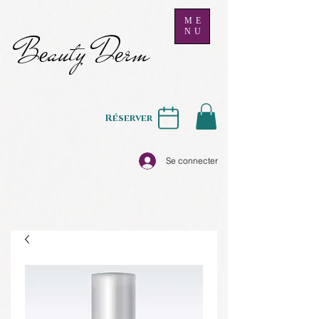
ME
NU
B
auty D
rm
e
e
Réserver
Se connecter