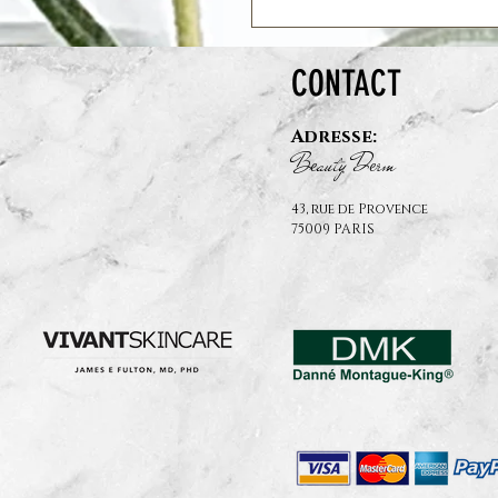
CONTACT
Adresse:
B
auty D
rm
e
e
43, rue de Provence
75009 PARIS