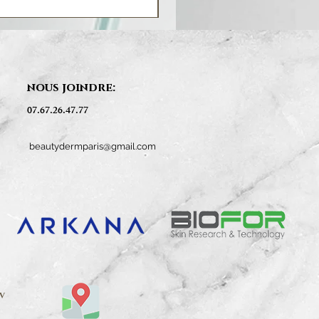
nous joindre:
07.67.26.47.77
beautydermparis@gmail.com
V