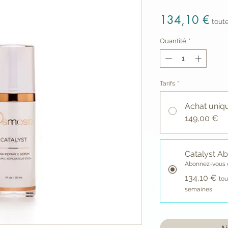
Prix
134,10 €
tout
Quantité
*
Tarifs
*
Achat uniq
149,00 €
Catalyst A
Abonnez-vous 
134,10 €
tou
semaines