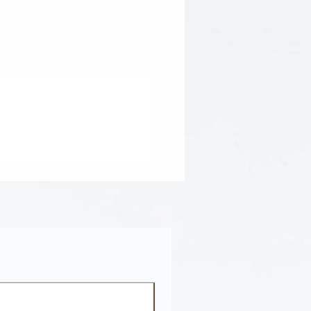
s Lysate, Potassium Sorbate,
nger ou varier naturellement
ne réduit pas l'efficacité du
d'ingrédients peut être sujette à
ez vous référer à l'emballage du
 des ingrédients la plus à jour.