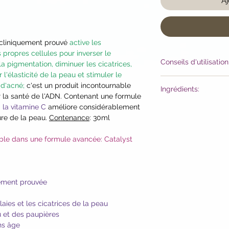
Aj
 cliniquement prouvé
active les
propres cellules pour inverser le
Conseils d'utilisation
la pigmentation, diminuer les cicatrices,
 l'élasticité de la peau et stimuler le
Utilisation
: Sur peau
s d'acné;
c'est un produit incontournable
Ingrédients:
pompe matin et/ou s
 la santé de l'ADN.
Contenant une formule
brume activatrice 
 la vitamine C
améliore considérablement
Water, Sodium Bicar
sur la peau. Suivez
ure de la peau.
Contenance
: 30ml
Ascorbic Acid, Glyci
supplémentaires et
HCI, Aloe Barbadens
nécessaire.
ble dans une formule avancée: Catalyst
Starch Phosphate, A
Conseil de pro
: met
Grandis (Grapefruit)
pansement/gaze/bou
Gluconate, Acetyl C
cicatrice ou une zo
Barbadensis Leaf J
toute la nuit pour 
uement prouvée
Phosphatidylcholine
une zone ciblée.
(Honeysuckle) Flowe
laies et les cicatrices de la peau
(Honeysuckle) Flowe
 et des paupières
Polyglyceryl-4 Capr
ns âge