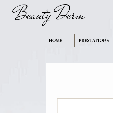
B
auty D
rm
e
e
HOME
PRESTATIONS