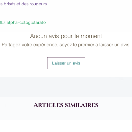
Alcohol, Micrococcu
es brisés et des rougeurs
Fragrance.
La couleur peut cha
avec le temps. Cela 
(L), alpha-cétoglutarate
produit. Cette liste 
changement ; veuill
Aucun avis pour le moment
produit pour la liste
Partagez votre expérience, soyez le premier à laisser un avis.
Laisser un avis
Articles similaires