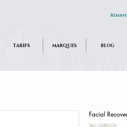
Réserv
TARIFS
MARQUES
BLOG
Facial Recove
SKU: OILRECOV