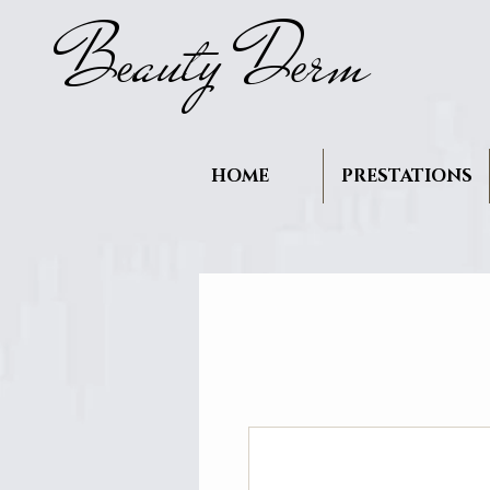
B
auty D
rm
e
e
HOME
PRESTATIONS