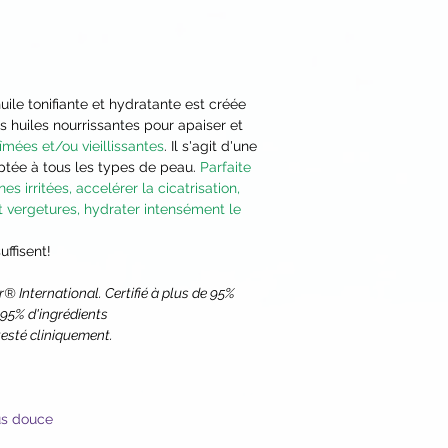
**Biodynamic® ingr
Demeter productio
ile tonifiante et hydratante est créée
 huiles nourrissantes pour apaiser et
îmées et/ou vieillissantes
. Il s'agit d'une
ptée à tous les types de peau.
Parfaite
nes irritées, accelérer la cicatrisation,
 et vergetures, hydrater intensément le
uffisent!
r® International. Certifié à plus de 95%
 95% d'ingrédients
esté cliniquement.
lus douce