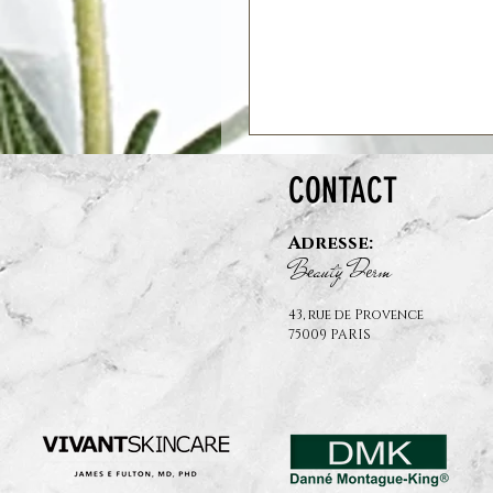
CONTACT
Adresse:
B
auty D
rm
e
e
43, rue de Provence
75009 PARIS