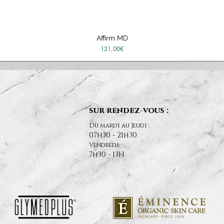
Affirm MD
Quick View
Price
121,00€
sur rendez-vous :
Du mardi au Jeudi :
07h30 - 21h30
Vendredi:
7h30 - 13H