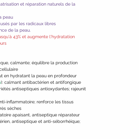
risation et réparation naturels de la
la peau
sés par les radicaux libres
ence de la peau.
 jusqu'à 43% et augmente l'hydratation
ours
tique, calmante; équilibre la production
cellulaire
out en hydratant la peau en profondeur
a
): calmant antibactérien et antifongique
riétés antiseptiques antioxydantes; rajeunit
anti-inflammatoire; renforce les tissus
très sèches
atoire apaisant, antiseptique réparateur
térien, antiseptique et anti-séborrhéique;