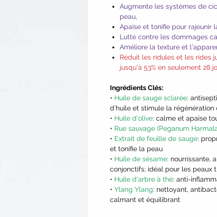
Augmente les systèmes de cicat
peau,
Apaise et tonifie pour rajeunir 
Lutte contre les dommages cau
Améliore la texture et l'appar
Réduit les ridules et les rides
jusqu'à 53% en seulement 28 j
Ingrédients Clés:
•
Huile de sauge sclarée
: antisep
d'huile et stimule la régénération 
•
Huile d'olive
: calme et apaise t
•
Rue sauvage (Peganum Harmal
•
Extrait de feuille de sauge
: prop
et tonifie la peau
•
Huile de sésame
: nourrissante, 
conjonctifs; idéal pour les peaux 
•
Huile d'arbre à thé
: anti-inflamm
•
Ylang Ylang
: nettoyant, antibac
calmant et équilibrant