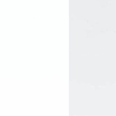
edients from controlled
n