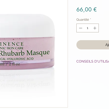
Prix
66,00 €
Quantité
*
Aj
CONSEILS D'UTILIS
Émulsionnez une pet
noisette) de masque
étalez une fine couc
laissez agir 5 à 15 m
Voir la
VIDÉO D'UTI
MASQUES ÉMINEN