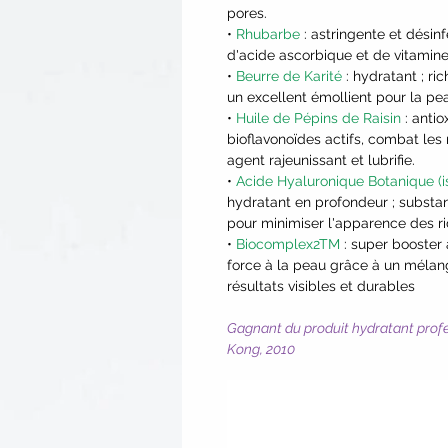
pores.
•
Rhubarbe
: astringente et désin
d'acide ascorbique et de vitamin
•
Beurre de Karité
: hydratant ; ric
un excellent émollient pour la pea
•
Huile de Pépins de Raisin
: antio
bioflavonoïdes actifs, combat les
agent rajeunissant et lubrifie.
•
Acide Hyaluronique Botanique (i
hydratant en profondeur ; substan
pour minimiser l'apparence des ri
•
Biocomplex2TM
: super booster 
force à la peau grâce à un mélang
résultats visibles et durables
Gagnant du produit hydratant profe
Kong, 2010