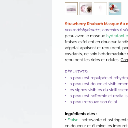
Strawberry Rhubarb Masque 60 
peaux déshydratées, normales à sè
peau avec le masque
hydratant e
fraises exfolient en douceur tandi
végétal apaisent et repulpent, po
oxydants, ce soin hebdomadaire re
repulpent les rides et ridules.
Con
RÉSULTATS:
• La peau est repulpée et réhydr
• La peau est douce et visiblement
• Les signes visibles du vieillisse
• La peau est raffermie et revitali
• La peau retrouve son éclat
Ingrédients clés :
•
Fraise
: nettoyante et astringente
en douceur et élimine les impureté