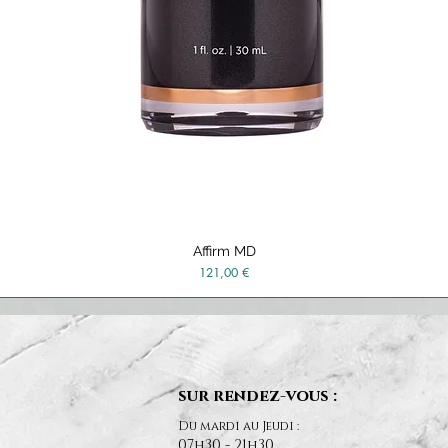
Affirm MD
Aperçu rapide
Prix
121,00 €
sur rendez-vous :
Du mardi au Jeudi :
07h30 - 21h30