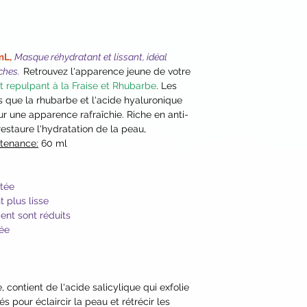
mL,
Masque réhydratant et lissant, idéal
ches.
Retrouvez l'apparence jeune de votre
t repulpant à la Fraise et Rhubarbe
. Les
s que la rhubarbe et l'acide hyaluronique
ur une apparence rafraîchie. Riche en anti-
staure l'hydratation de la peau,
tenance:
60 ml
atée
 plus lisse
ment sont réduits
sée
, contient de l'acide salicylique qui exfolie
s pour éclaircir la peau et rétrécir les