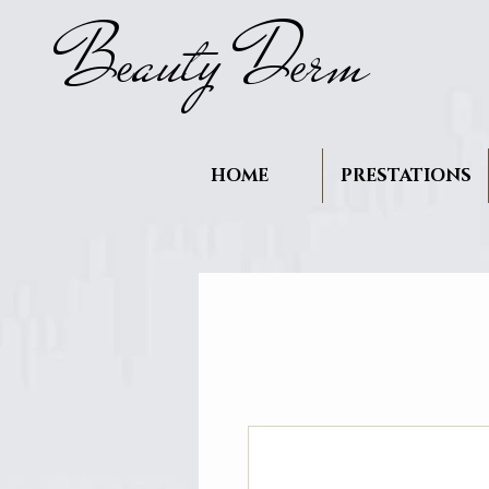
B
auty D
rm
e
e
HOME
PRESTATIONS