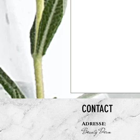
CONTACT
Adresse:
B
auty D
rm
e
e