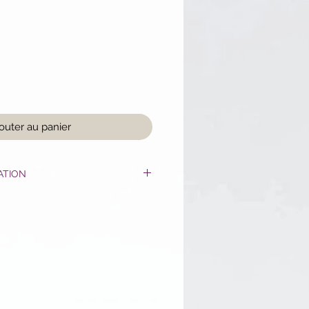
outer au panier
ATION
ite quantité (équivalent d'une
 avec quelques gouttes d'eau et
he sur la surface de la peau et
inutes. Rincez.
LISATION DES
CE