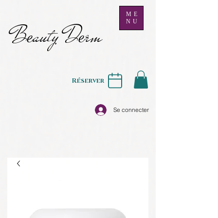
ME
NU
B
auty D
rm
e
e
Réserver
Se connecter