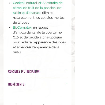
Cocktail naturel AHA (extraits de
citron, de fruit de la passion, de
raisin et d'ananas)
: élimine
naturellement les cellules mortes
de la peau
BioComplex
: un rappel
d'antioxydants, de la coenzyme
Q10 et de l'acide alpha-lipoïque
pour réduire l'apparence des rides
et améliorer l'apparence de la
peau
CONSEILS D'UTILISATION:
Mélangez une petite quantité de
INGRÉDIENTS:
produit (1 noisette) avec de l'eau
dans les mains. Appliquez et
Organic Phytonutrient Blend™ [Aloe
massez le visage et le cou avec le
Barbadensis (Aloe) Leaf Juice*,
bout des doigts en mouvements
Helianthus Annuus (Sunflower) Seed