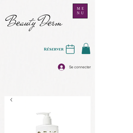
ME
NU
B
auty D
rm
e
e
Réserver
Se connecter