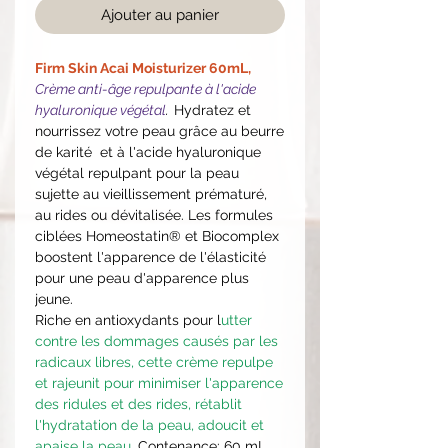
Ajouter au panier
Firm Skin Acai Moisturizer 60mL,
Crème anti-âge repulpante à l'acide
hyaluronique végétal
.
Hydratez et
nourrissez votre peau grâce au beurre
de karité et à l'acide hyaluronique
végétal repulpant pour la peau
sujette au vieillissement prématuré,
au rides ou dévitalisée. Les formules
ciblées Homeostatin® et Biocomplex
boostent l'apparence de l'élasticité
pour une peau d'apparence plus
jeune.
Riche en antioxydants pour l
utter
contre les dommages causés par les
radicaux libres, cette crème repulpe
et rajeunit pour minimiser l'apparence
des ridules et des rides, rétablit
l'hydratation de la peau, adoucit et
apaise la peau.
Contenance:
60 mL