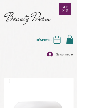
ME
NU
B
auty D
rm
e
e
Réserver
Se connecter