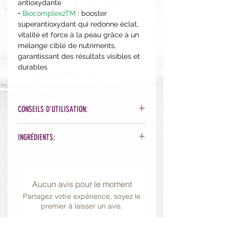
antioxydante
•
Biocomplex2TM
: booster
superantioxydant qui redonne éclat,
vitalité et force à la peau grâce à un
mélange ciblé de nutriments,
garantissant des résultats visibles et
durables
CONSEILS D'UTILISATION:
Appliquez l'équivalent d'une noisette
INGRÉDIENTS:
matin et/soir sur peau propre, et
après vos sérums. Ajoutez quelques
Organic Phytonutrient Blend™ [Acai
gouttes d'eau ou brumisez votre
Berry Juice*, Seabuckthorn Berry
visage au préalable
pour une texture
Juice*, Raspberry Juice*, Blueberry
Aucun avis pour le moment
plus légère.
Juice*, Goji Berry Juice*, Aloe Juice*,
Partagez votre expérience, soyez le
Lemon Peel Extract*, Blackberry Leaf
premier à laisser un avis.
Extract*, Gotu Kola Extract*,
Sunflower Seed Oil* and Soy