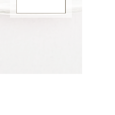
un spray désinfectant. Derma Roller
de haute qualité. 540 micro-aiguilles
en titanium. Appliquer les sérums
adaptés à votre peau (vitamines
C, acide hyaluronique,
peptides...) Demander conseils à
votre esthéticienne.