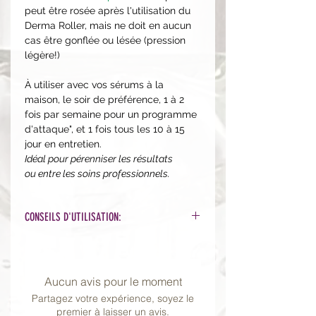
peut être rosée après l'utilisation du
Derma Roller, mais ne doit en aucun
cas être gonflée ou lésée (pression
légère!)
À utiliser avec vos sérums à la
maison, le soir de préférence, 1 à 2
fois par semaine pour un programme
d'attaque", et 1 fois tous les 10 à 15
jour en entretien.
Idéal pour pérenniser les résultats
ou entre les soins professionnels.
CONSEILS D'UTILISATION:
1. Aseptiser le roller avec de l'alcool
avant utilisation.
2. Appliquer la quantité suffisante de
Aucun avis pour le moment
sérums et passer le derma roller sur
Partagez votre expérience, soyez le
la peau 4 à 5 fois, en longueur,
premier à laisser un avis.