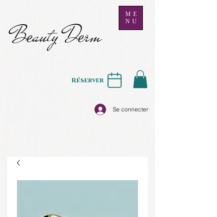
ME
NU
B
auty D
rm
e
e
Réserver
Se connecter