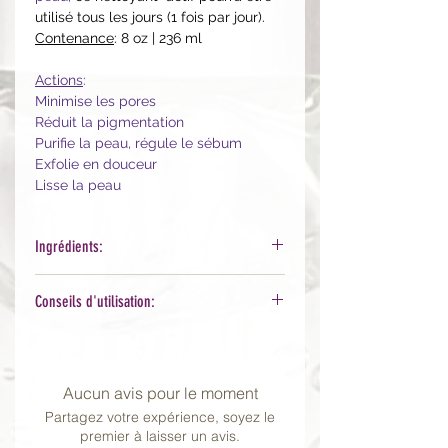
utilisé tous les jours (1 fois par jour).
Contenance
: 8 oz | 236 ml
Actions
:
Minimise les pores
Réduit la pigmentation
Purifie la peau, régule le sébum
Exfolie en douceur
Lisse la peau
Ingrédients:
Anthemis Nobilis (Chamomile)
Conseils d'utilisation:
Flower Extract, Camellia Sinensis
(Green Tea) Leaf Extract, Caprylyl
Prélevez l'équivalent d'un petit
Glycol, Cocamidopropyl
pois et émulsionnez avec de l'eau
Betaine, Decyl
pour créer de la mousse. Massez
Aucun avis pour le moment
Glucoside, Ethylhexylglycerin, Glyceri
doucement la zone à nettoyer
n, Hexylene Glycol, Mandelic
Partagez votre expérience, soyez le
environ 1 minute puis rincer à l'eau.
premier à laisser un avis.
Acid, Panthenol, Pentylene