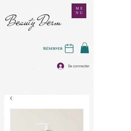
ME
NU
B
auty D
rm
e
e
Réserver
Se connecter