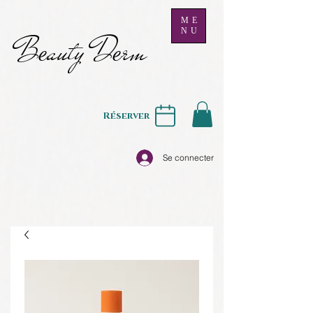
ME
NU
B
auty D
rm
e
e
Réserver
Se connecter