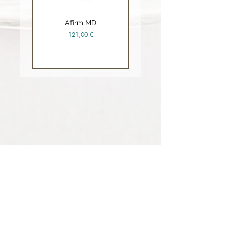
Affirm MD
Ceramide Repair Balm
Prix
121,00 €