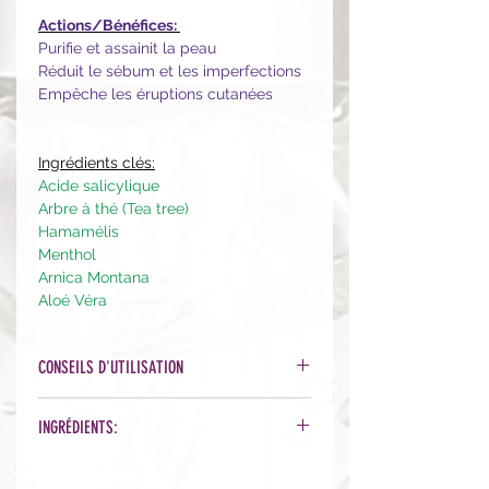
Actions/Bénéfices:
Purifie et assainit la peau
Réduit le sébum et les imperfections
Empêche les éruptions cutanées
Ingrédients clés:
Acide salicylique
Arbre à thé (Tea tree)
Hamamélis
Menthol
Arnica Montana
Aloé Véra
CONSEILS D'UTILISATION
Le soir de préférence, après
INGRÉDIENTS:
nettoyage. Prélever sur un petit
morceau de coton (ou coton tige) et
Ingrédients actifs: Salicylic Acid 2.0 %
appliquer sur le visage ou plus