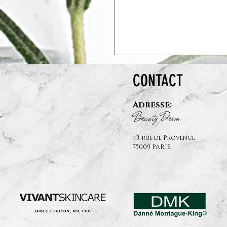
CONTACT
Adresse:
B
auty D
rm
e
e
43, rue de Provence
75009 PARIS