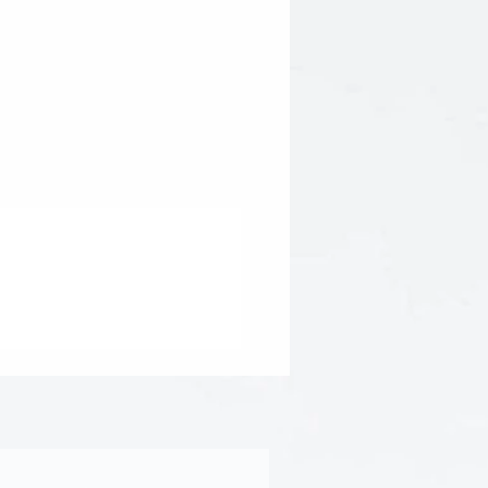
rch (from Cassava Root)*,
a Lipoic Acid) and Ubiquinone
ngredient