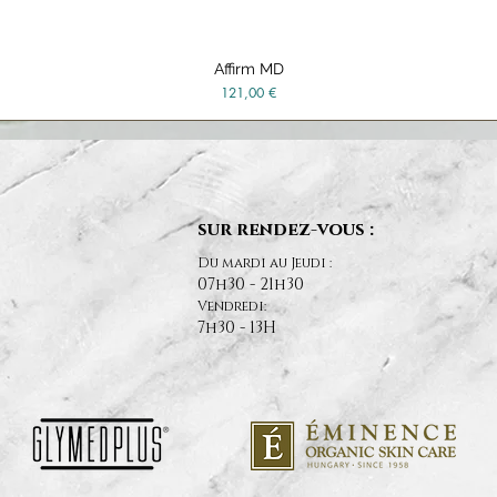
Affirm MD
Aperçu rapide
Prix
121,00 €
sur rendez-vous :
Du mardi au Jeudi :
07h30 - 21h30
Vendredi:
7h30 - 13H