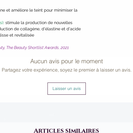
Berry*, Tapioca Sta
ffine et améliore le teint pour minimiser la
Thioctic Acid (Alph
(Coenzyme Q10)].
s)
: stimule la production de nouvelles
*Certified Organic I
duction de collagène, d'élastine et d'acide
sse et revitalisée
uty, The Beauty Shortlist Awards, 2021
Aucun avis pour le moment
Partagez votre expérience, soyez le premier à laisser un avis.
Laisser un avis
Articles similaires