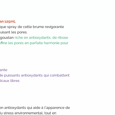
Flower Extract*, Sa
Flower Extract*, Viti
Daucus Carota Sativa
(Beetroot) Extract*
tan 125mL
Extract*, Rosmarinus
que spray de cette brume revigorante
Extract* and Vegeta
uisant les pores.
Corn), Caprylyl Glyc
ngoustan
riche en antioxydants, de ribose
Lecithin*, Garcinia
affine les pores en parfaite harmonie pour
Extract, Lycium Barb
Vaccinium Macrocarp
Vaccinium Myrtillus (
Pratense (Red Clove
Corn Seeds), Mango
tante
Extract, Benzyl Alco
e puissants antioxydants qui combattent
Acid, Isopentyldiol,
icaux libres
Biocomplex2™ [Euter
Limon (Lemon)*, Ma
Cherry)*, Emblica Of
Adansonia Digitata 
e en antioxydants qui aide à l'apparence de
Camu)*, Daucus Caro
u stress environnemental, tout en
Nucifera (Coconut) 