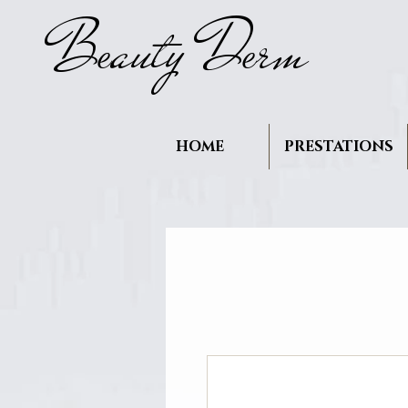
B
auty D
rm
e
e
HOME
PRESTATIONS