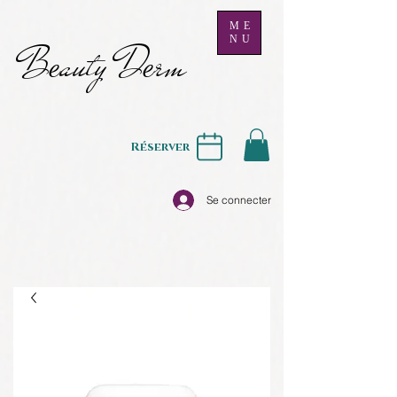
ME
NU
B
auty D
rm
e
e
Réserver
Se connecter