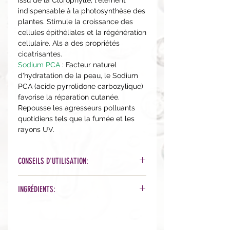
indispensable à la photosynthèse des
plantes. Stimule la croissance des
cellules épithéliales et la régénération
cellulaire. Als a des propriétés
cicatrisantes.
Sodium PCA
: Facteur naturel
d'hydratation de la peau, le Sodium
PCA (acide pyrrolidone carbozylique)
favorise la réparation cutanée.
Repousse les agresseurs polluants
quotidiens tels que la fumée et les
rayons UV.
CONSEILS D'UTILISATION:
Sur peau nettoyée, à l'aide des doigts
INGRÉDIENTS:
ou d'un pinceau, appliquez une
couche plutôt fine et uniforme, en
Water, Kaolin, Bentonite, Algae
évitant le contour des yeux. Répartir
Extract, Glycerin, Titanium Dioxide,
sur tout le visage et le cou si désiré.