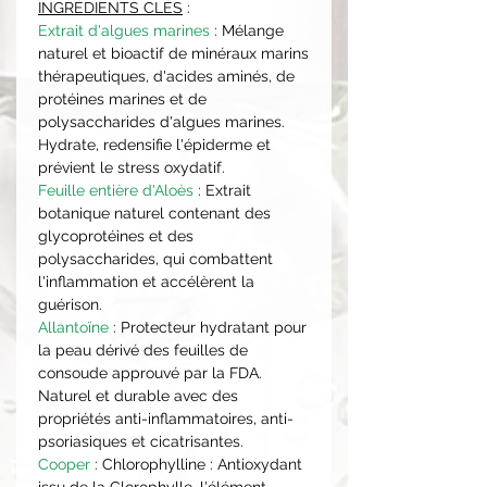
INGRÉDIENTS CLÉS
:
Extrait d'algues marines
: Mélange
naturel et bioactif de minéraux marins
thérapeutiques, d'acides aminés, de
protéines marines et de
polysaccharides d'algues marines.
Hydrate, redensifie l'épiderme et
prévient le stress oxydatif.
Feuille entière d'Aloès
: Extrait
botanique naturel contenant des
glycoprotéines et des
polysaccharides, qui combattent
l'inflammation et accélèrent la
guérison.
Allantoïne
: Protecteur hydratant pour
la peau dérivé des feuilles de
consoude approuvé par la FDA.
Naturel et durable avec des
propriétés anti-inflammatoires, anti-
psoriasiques et cicatrisantes.
Cooper
: Chlorophylline : Antioxydant
issu de la Clorophylle, l'élément