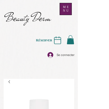
ME
NU
B
auty D
rm
e
e
Réserver
Se connecter