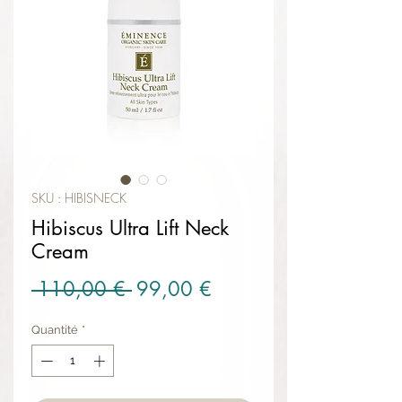
SKU : HIBISNECK
Hibiscus Ultra Lift Neck
Cream
Prix original
Prix promotionnel
 110,00 € 
99,00 €
Quantité
*