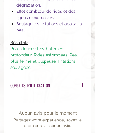
dégradation.
Effet combleur de rides et des
lignes d’expression.
Soulage les irritations et apaise la
peau.
Résultats
Peau douce et hydratée en
profondeur. Rides estompées. Peau
plus ferme et pulpeuse. Irritations
soulagées.
CONSEILS D'UTILISATION:
1. Nettoyer la peau, et si possible
faire un gommage ou micro
exfoliation pour favoriser la
Aucun avis pour le moment
pénétration des actifs.
Partagez votre expérience, soyez le
2. Appliquer le masque.
premier à laisser un avis.
3. Laisser agir au moins 15 - 20