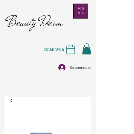
ME
NU
B
auty D
rm
e
e
Réserver
Se connecter