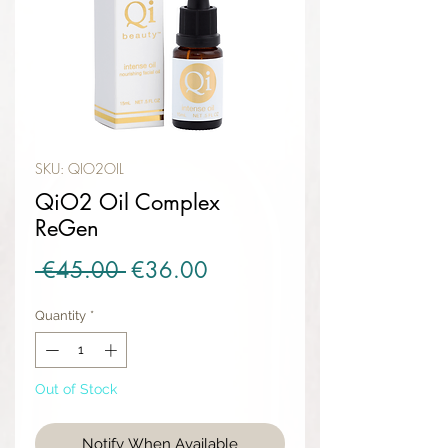
SKU: QIO2OIL
QiO2 Oil Complex
ReGen
Regular Price
Sale Price
 €45.00 
€36.00
Quantity
*
Out of Stock
Notify When Available