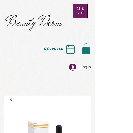
ME
NU
B
auty D
rm
e
e
Réserver
Log In