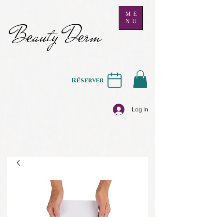
ME
NU
B
auty D
rm
e
e
Réserver
Log In