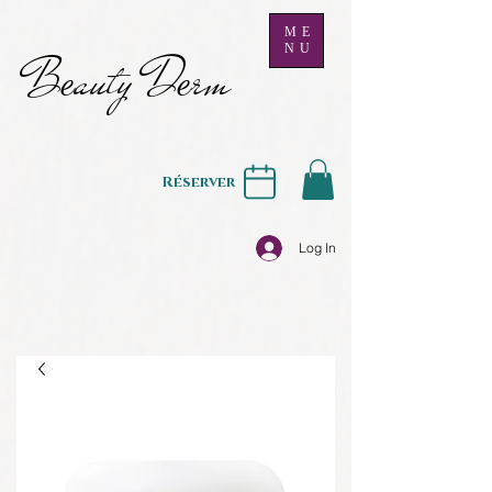
ME
NU
B
auty D
rm
e
e
Réserver
Log In