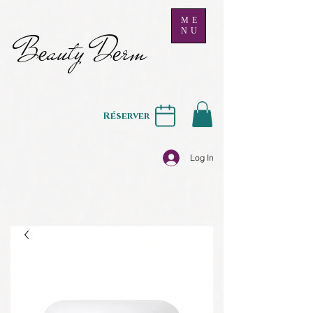
ME
NU
B
auty D
rm
e
e
Réserver
Log In