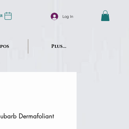
er
Log In
opos
Plus...
hubarb Dermafoliant