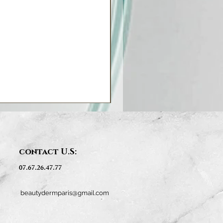
contact U.S:
07.67.26.47.77
beautydermparis@gmail.com