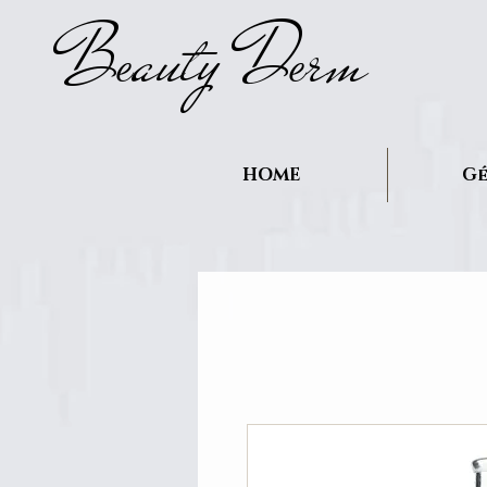
B
auty D
rm
e
e
HOME
Gé