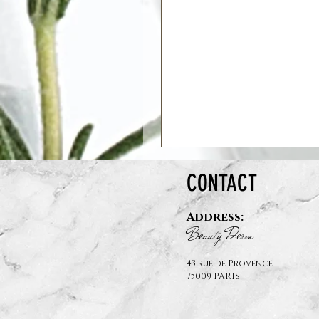
CONTACT
Address:
B
auty D
rm
e
e
43 rue de Provence
75009 PARIS