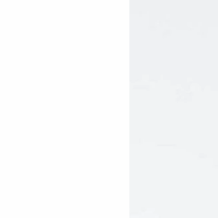
t Extract*, Gink go Biloba Leaf
ngredient