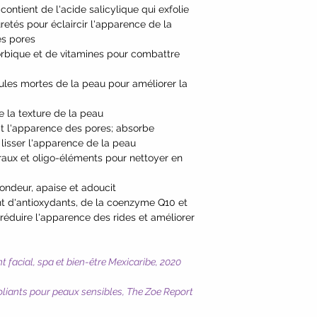
 contient de l'acide salicylique qui exfolie
Lappa (Burdock) Roo
retés pour éclaircir l'apparence de la
Extract*.
es pores
*Certified organic i
orbique et de vitamines pour combattre
llules mortes de la peau pour améliorer la
sse la texture de la peau
mit l'apparence des pores; absorbe
lisser l'apparence de la peau
éraux et oligo-éléments pour nettoyer en
fondeur, apaise et adoucit
nt d'antioxydants, de la coenzyme Q10 et
 réduire l'apparence des rides et améliorer
t facial, spa et bien-être Mexicaribe, 2020
oliants pour peaux sensibles, The Zoe Report