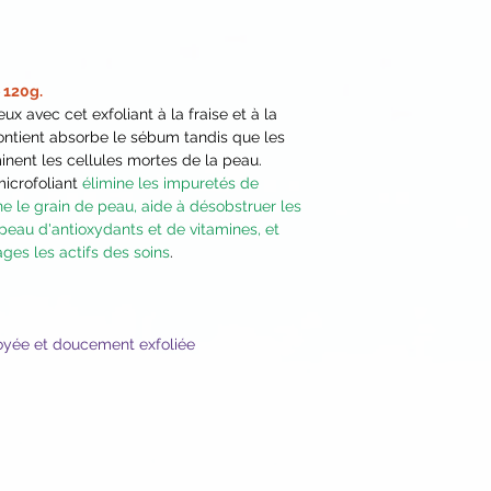
Sodium Cocoyl Ise
avec de l'eau puis s
(Potato) Starch, Ave
Peut-être mixé dire
Kernel Flour, Silica
Clay, Lactic Acid, Me
e 120g.
Extract*, Equisetum 
ux avec cet exfoliant à la fraise et à la
Camellia Sinensis (G
ontien
t absorbe le sébum tandis que les
Nigra (Black Walnut
minent les cellules mortes de la peau.
(Vitamin C), Salix Al
microfoliant
élimine les impuretés de
Vinifera (Grape) See
ine le grain de peau, aide à désobstruer les
Citrus Grandis (Grap
 peau d'antioxydants et de vitamines, et
Clay, Glycyrrhiza Gla
ges les actifs des soins
.
Aromatic Extract Bl
Biocomplex2TM [Eute
Limon (Lemon)*, Ma
Cherry)*, Emblica Of
oyée et doucement exfoliée
Adansonia Digitata 
Camu)*, Daucus Caro
Nucifera (Coco nut)
Berry*, Tapioca Sta
Thioctic Acid (Alph
(Coenzyme Q10)], Ve