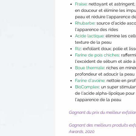
Fraise
: nettoyant et astringent;
en douceur et élimine les impu
peau et réduire l'apparence d
Rhubarbe
: source d'acide asc
l'apparence des rides
Acide lactique
: élimine les ce
texture de la peau
Riz
: exfoliant doux; polie et li
Farine de pois chiches
: raffer
l'excèdent de sébum et aide à 
Boue thermale
: riches en min
profondeur et adoucir la peau
Farine d'avoine
: nettoie en pro
BioComplex
: un super stimula
de l'acide alpha-lipoïque pour
l'apparence de la peau
Gagnant du prix du meilleur exfolian
Gagnant des meilleurs produits exf
Awards, 2020