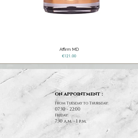
Affirm MD
Quick View
Price
€121.00
on appointment :
From Tuesday to Thursday:
07:30 - 22:00
Friday:
7:30 a.m. - 1 p.m.