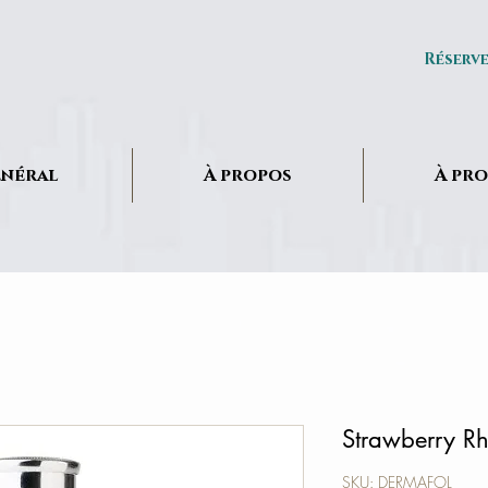
Réserv
néral
À propos
À pr
Strawberry R
SKU: DERMAFOL