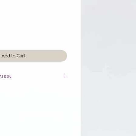
Add to Cart
ATION:
que:
 couche de produit du bout des
 nettoyée en évitant le contour
r 10 à 15min puis rincez ou retirer
 d'un mouchoir puis appliquez
 le soin pour une application
tensive, ou réparation cutanée