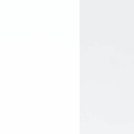
 couche de produit du bout des
 nettoyée en évitant le contour
r faire pénétrer. Laissez agir.