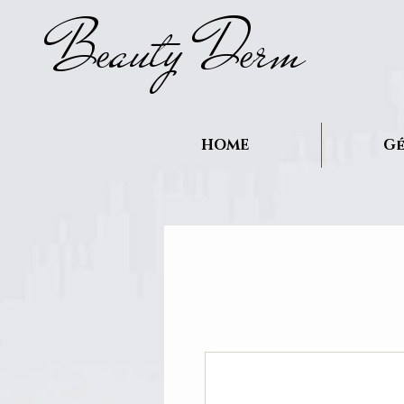
B
auty D
rm
e
e
HOME
Gé