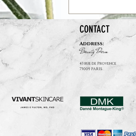
CONTACT
Address:
B
auty D
rm
e
e
43 rue de Provence
75009 PARIS