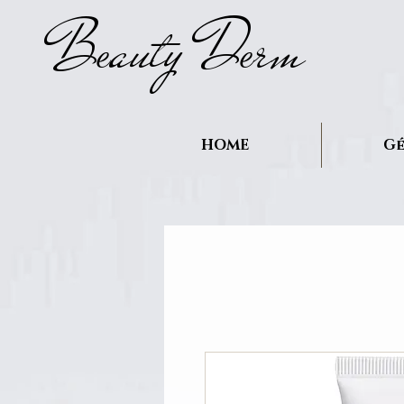
B
auty D
rm
e
e
HOME
Gé