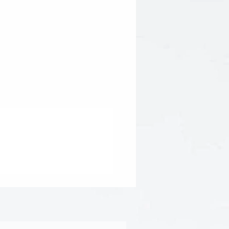
rbados Cherry) Fruit Extract*,
(Indian Gooseberry) Fruit Extract*,
Baobab) Fruit Extract*, Myrciaria
Fruit Extract*, Daucus Carota
 Extract*, Cocos Nucifera
ycium Barbarum (Goji) Fruit
s Annuus (Sunflower) Seed Oil*,
dextrin*, Vegetable Glycerin*,
a Lipoic Acid) and Ubiquinone
rtified organic ingredient"