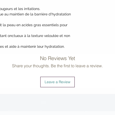
Malpighia Glabra (Ba
Emblica Officinalis 
ougeurs et les irritations.
Adansonia Digitata (
bue au maintien de la barrière d'hydratation
Dubia (Camu Camu) 
Sativa (Carrot) Root
it la peau en acides gras essentiels pour
(Coconut) Water*, L
tant onctueux à la texture veloutée et non
Extract*, Helianthu
Plant-Derived Malto
s et aide à maintenir leur hydratation.
Thioctic Acid (Alph
(Coenzyme Q10)]. *Ce
No Reviews Yet
Share your thoughts. Be the first to leave a review.
Leave a Review