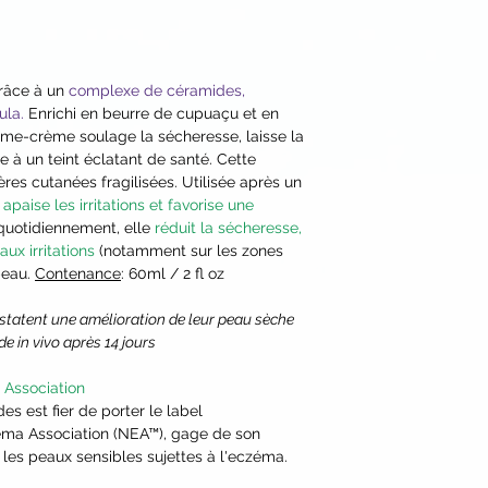
Cetearyl Olivate, Pol
Theobroma Cacao (C
Behenate, Simmonds
Sorbitan Olivate, Ca
râce à un
complexe de céramides,
dula.
Enrichi en beurre de cupuaçu et en
Polyglyceryl-3 Ester
ume-crème soulage la sécheresse, laisse la
Tocopheryl Acetate (
e à un teint éclatant de santé. Cette
Officinalis Flower 
res cutanées fragilisées. Utilisée après un
AP, Ceramide EOP, C
 apaise les irritations et favorise une
Tetraacetylphytosph
quotidiennement, elle
réduit la sécheresse,
Hydrogenated Polyd
aux irritations
(notamment sur les zones
Glyceryl Stearate, H
 peau.
Contenance
: 60ml / 2 fl oz
Acid, Benzoic Acid,
(Vitamin E), Ethylhe
statent une amélioration de leur peau sèche
Xanthan Gum, Sambu
e in vivo après 14 jours
Oil*, Tilia Cordata (
Cryptomeria Japoni
 Association
Extract*, Vegetable
 est fier de porter le label
Propanediol, 1,2-Hex
ema Association (NEA™), gage de son
Tropolone, Biocomp
r les peaux sensibles sujettes à l'eczéma.
Fruit Extract*, Citr