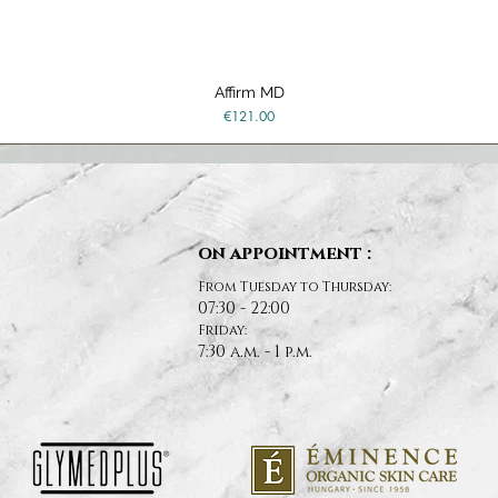
Affirm MD
Quick View
Price
€121.00
on appointment :
From Tuesday to Thursday:
07:30 - 22:00
Friday:
7:30 a.m. - 1 p.m.