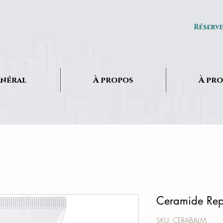
Réserv
néral
À propos
À pr
Ceramide Rep
SKU: CERABALM