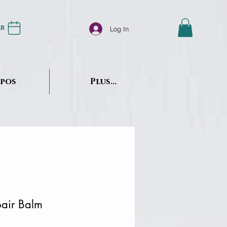
er
Log In
opos
Plus...
air Balm