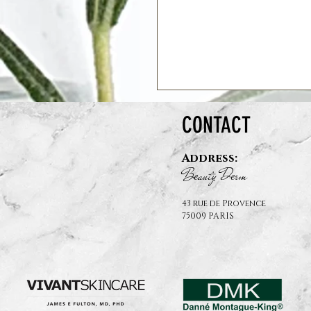
CONTACT
Address:
B
auty D
rm
e
e
43 rue de Provence
75009 PARIS