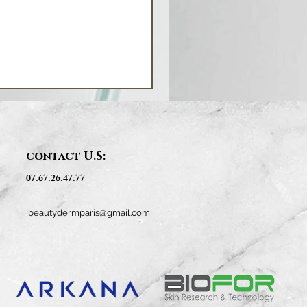
contact U.S:
07.67.26.47.77
beautydermparis@gmail.com